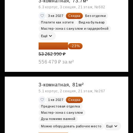
3-комнатная,
73.7м²
6.3 корпус, 3 секция, 21 этаж, №682
3 кв 2027
Скидка
Без отделки
Платите как хотите
Вид на бульвар
Мастер-зона с санузлом и гардеробной
Ещё
41 012 502 ₽
-23%
53 262 990 ₽
556 479 ₽ за м²
3-комнатная,
81м²
5.1 корпус, 2 секция, 21 этаж, №267
1 кв 2027
Скидка
Предчистовая отделка
Мастер-зона с санузлом
Душ помимо ванной
Можно оборудовать рабочее место
Ещё