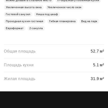
Можно добавить спальное место
П-образная утопленная кухня
Увеличенная высота окна
Увеличенное число окон
Гостевой санузел
Ниша под шкаф
Проходная кухня-гостиная
Гибкая планировка
Вид на парк
Евроформат
2 санузла
Общая площадь
52.7 м²
Площадь кухни
5.1 м²
Жилая площадь
31.9 м²