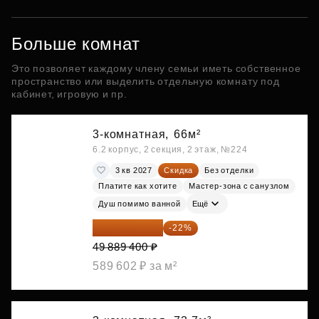
Больше комнат
Это позволяет каждому члену семьи иметь собственное
пространство или выделить отдельную комнату под
кабинет, игровую и пр.
3-комнатная,
66м²
6.2 корпус, 2 секция, 2 этаж, №224
3 кв 2027
Скидка
Без отделки
Платите как хотите
Мастер-зона с санузлом
Душ помимо ванной
Ещё
38 913 732 ₽
-22%
49 889 400 ₽
589 602 ₽ за м²