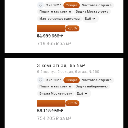
3 кв 2027
Скидка
Чистовая отделка
Платите как хотите
Вид на Москву-реку
Мастер-зона с санузлом
Ещё
44 199 711 ₽
-15%
51 999 660 ₽
719 865 ₽ за м²
3-комнатная,
65.5м²
6.2 корпус, 2 секция, 6 этаж, №260
3 кв 2027
Скидка
Чистовая отделка
Платите как хотите
Вид на набережную
Вид на Москву-реку
Ещё
49 400 428 ₽
-15%
58 118 150 ₽
754 205 ₽ за м²