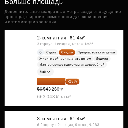
Больше площадь
Дополнительные квадратные метры создают ощущение
простора, широкие возможности для зонирования
и оптимизации хранения
2-комнатная,
61.4м²
3 корпус, 1 секция, 4 этаж, №25
Сдана
Скидка
Предчистовая отделка
Живите сейчас - платите потом
Лоджия
Мастер-зона с санузлом и гардеробной
Ещё
40 711 147 ₽
-28%
56 543 260 ₽
663 048 ₽ за м²
3-комнатная,
61.4м²
6.2 корпус, 2 секция, 9 этаж, №283