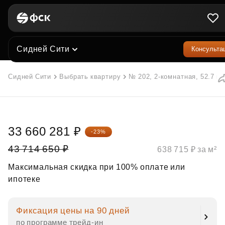
Сидней Сити
Консульта
Сидней Сити
Выбрать квартиру
№ 202, 2-комнатная, 52.7 м²
33 660 281 ₽
-23%
43 714 650 ₽
638 715 ₽ за м²
Максимальная скидка при 100% оплате или
ипотеке
Фиксация цены на 90 дней
по программе трейд‑ин