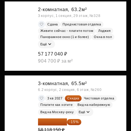
2-комнатная,
63.2м²
3 корпус, 1 секция, 29 этаж, №328
Сдана
Предчистовая отделка
Живите сейчас - платите потом
Лоджия
Панорамное окно (1 и более)
Окна в пол
Ещё
57 177 040 ₽
904 700 ₽ за м²
3-комнатная,
65.5м²
6.2 корпус, 2 секция, 6 этаж, №260
3 кв 2027
Скидка
Чистовая отделка
Платите как хотите
Вид на набережную
Вид на Москву-реку
Ещё
49 400 428 ₽
-15%
58 118 150 ₽