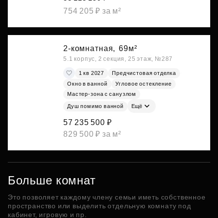
754 205 ₽ за м²
2-комнатная,
69м²
5.1 корпус, 2 секция, 25 этаж, №287
1 кв 2027
Предчистовая отделка
Окно в ванной
Угловое остекление
Мастер-зона с санузлом
Душ помимо ванной
Ещё
57 235 500 ₽
829 500 ₽ за м²
Больше комнат
Это позволяет каждому члену семьи иметь собственное
пространство или выделить отдельную комнату под
кабинет, игровую и пр.