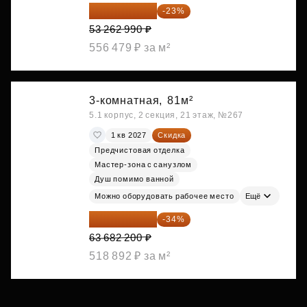
41 012 502 ₽
-23%
53 262 990 ₽
556 479 ₽ за м²
3-комнатная,
81м²
5.1 корпус, 2 секция, 21 этаж, №267
1 кв 2027
Скидка
Предчистовая отделка
Мастер-зона с санузлом
Душ помимо ванной
Можно оборудовать рабочее место
Ещё
42 030 252 ₽
-34%
63 682 200 ₽
518 892 ₽ за м²