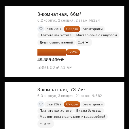
3-комнатная,
66м²
6.2 корпус, 2 секция, 2 этаж, №224
3 кв 2027
Скидка
Без отделки
Платите как хотите
Мастер-зона с санузлом
Душ помимо ванной
Ещё
38 913 732 ₽
-22%
49 889 400 ₽
589 602 ₽ за м²
3-комнатная,
73.7м²
6.3 корпус, 3 секция, 21 этаж, №682
3 кв 2027
Скидка
Без отделки
Платите как хотите
Вид на бульвар
Мастер-зона с санузлом и гардеробной
Ещё