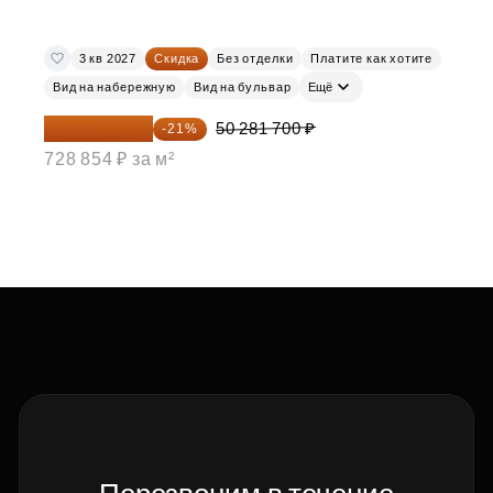
3 кв 2027
Скидка
Без отделки
Платите как хотите
Вид на набережную
Вид на бульвар
Ещё
39 722 543 ₽
50 281 700 ₽
-21%
728 854 ₽ за м²