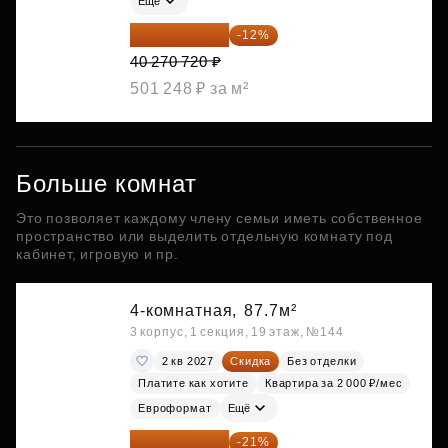
Ещё
35 438 234 ₽
-12%
40 270 720 ₽
501 248 ₽ за м²
Больше комнат
Это позволяет каждому члену семьи иметь собственное
пространство или выделить отдельную комнату под
кабинет, игровую и пр.
4-комнатная,
87.7м²
3 корпус, 1 секция, 19 этаж, №144
2 кв 2027
Скидка
Без отделки
Платите как хотите
Квартира за 2 000 ₽/мес
Евроформат
Ещё
29 438 347 ₽
-21%