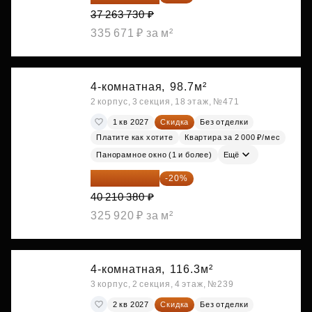
37 263 730 ₽
335 671 ₽ за м²
4-комнатная,
98.7м²
2 корпус, 3 секция, 18 этаж, №471
1 кв 2027
Скидка
Без отделки
Платите как хотите
Квартира за 2 000 ₽/мес
Панорамное окно (1 и более)
Ещё
32 168 304 ₽
-20%
40 210 380 ₽
325 920 ₽ за м²
4-комнатная,
116.3м²
3 корпус, 2 секция, 4 этаж, №239
2 кв 2027
Скидка
Без отделки