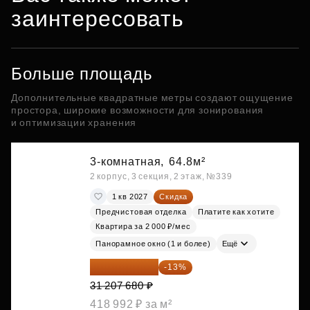
заинтересовать
Больше площадь
Дополнительные квадратные метры создают ощущение
простора, широкие возможности для зонирования
и оптимизации хранения
3-комнатная,
64.8м²
2 корпус, 3 секция, 2 этаж, №339
1 кв 2027
Скидка
Предчистовая отделка
Платите как хотите
Квартира за 2 000 ₽/мес
Панорамное окно (1 и более)
Ещё
27 150 682 ₽
-13%
31 207 680 ₽
418 992 ₽ за м²