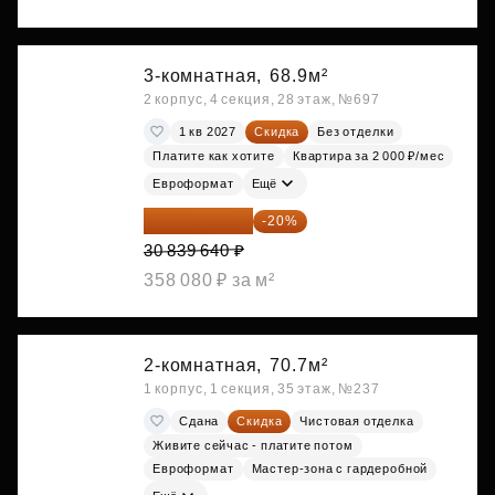
3-комнатная,
68.9м²
2 корпус, 4 секция, 28 этаж, №697
1 кв 2027
Скидка
Без отделки
Платите как хотите
Квартира за 2 000 ₽/мес
Евроформат
Ещё
24 671 712 ₽
-20%
30 839 640 ₽
358 080 ₽ за м²
2-комнатная,
70.7м²
1 корпус, 1 секция, 35 этаж, №237
Сдана
Скидка
Чистовая отделка
Живите сейчас - платите потом
Евроформат
Мастер-зона с гардеробной