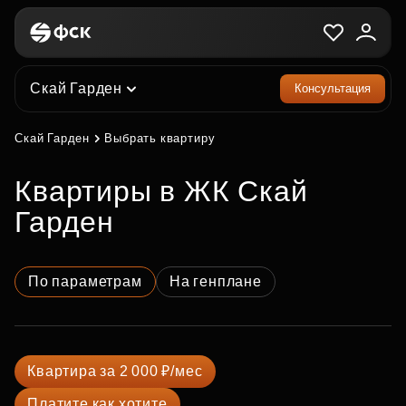
Скай Гарден
Консультация
Скай Гарден
Выбрать квартиру
квартиры в ЖК Скай
Гарден
По параметрам
На генплане
Квартира за 2 000 ₽/мес
Платите как хотите