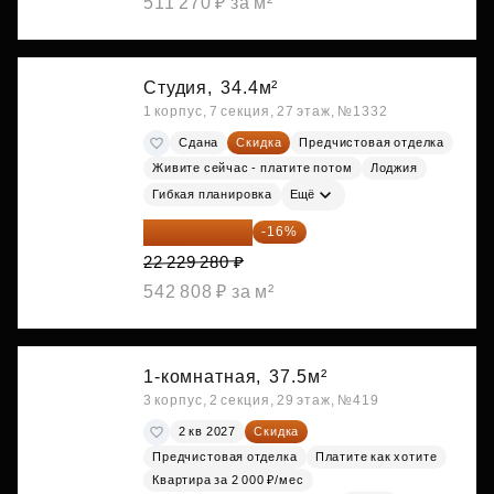
511 270 ₽ за м²
Студия,
34.4м²
1 корпус, 7 секция, 27 этаж, №1332
Сдана
Скидка
Предчистовая отделка
Живите сейчас - платите потом
Лоджия
Гибкая планировка
Ещё
18 672 595 ₽
-16%
22 229 280 ₽
542 808 ₽ за м²
1-комнатная,
37.5м²
3 корпус, 2 секция, 29 этаж, №419
2 кв 2027
Скидка
Предчистовая отделка
Платите как хотите
Квартира за 2 000 ₽/мес