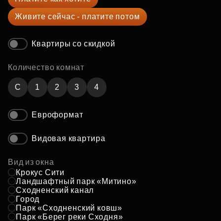
Живите сейчас - платите потом
Квартиры со скидкой
Количество комнат
C
1
2
3
4
Евроформат
Видовая квартира
Вид из окна
Крокус Сити
Ландшафтный парк «Митино»
Сходненский канал
Город
Парк «Сходненский ковш»
Парк «Берег реки Сходня»