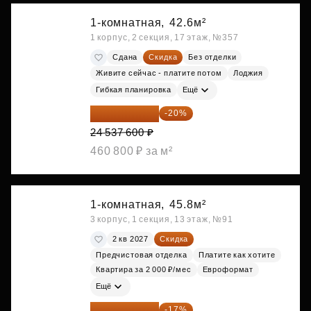
1-комнатная,
42.6м²
1 корпус, 2 секция, 17 этаж, №357
Сдана
Скидка
Без отделки
Живите сейчас - платите потом
Лоджия
Гибкая планировка
Ещё
19 630 080 ₽
-20%
24 537 600 ₽
460 800 ₽ за м²
1-комнатная,
45.8м²
3 корпус, 1 секция, 13 этаж, №91
2 кв 2027
Скидка
Предчистовая отделка
Платите как хотите
Квартира за 2 000 ₽/мес
Евроформат
Ещё
20 014 371 ₽
-17%