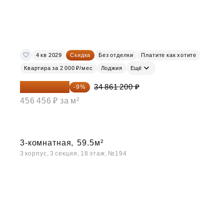
4 кв 2029
Скидка
Без отделки
Платите как хотите
Квартира за 2 000 ₽/мес
Лоджия
Ещё
31 723 692 ₽
34 861 200 ₽
-9%
456 456 ₽ за м²
3-комнатная,
59.5м²
3 корпус, 3 секция, 18 этаж, №194