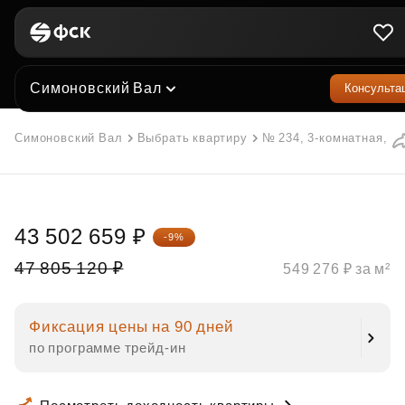
Симоновский Вал
Консульта
Симоновский Вал
Выбрать квартиру
№ 234, 3-комнатная, 79
43 502 659 ₽
-9%
47 805 120 ₽
549 276 ₽ за м²
Фиксация цены на 90 дней
по программе трейд‑ин