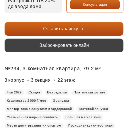
Рассрочка с ПВ 20%
Консультация
до ввода дома
Оставить заявку
Забронировать онлайн
№234, 3-комнатная квартира, 79.2 м²
3 корпус
3 секция
22 этаж
4 кв 2029
Скидка
Без отделки
Платите как хотите
Квартира за 2 000 ₽/мес
3 санузла
Мастер-зона с санузлом и гардеробной
Гостевой санузел
Увеличенная ширина окна/окон
Большая мягкая зона
Место для игры/занятия спортом
Проходная кухня-гостиная