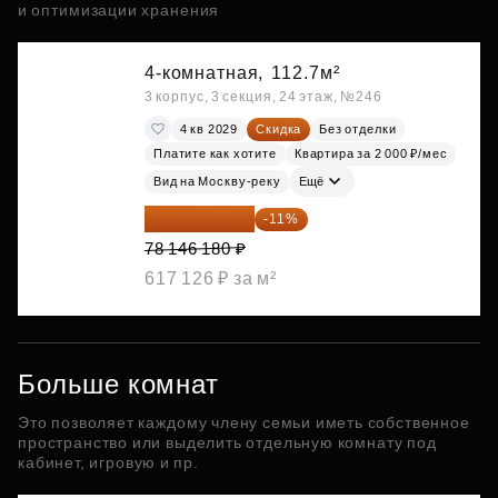
и оптимизации хранения
4-комнатная,
112.7м²
3 корпус, 3 секция, 24 этаж, №246
4 кв 2029
Скидка
Без отделки
Платите как хотите
Квартира за 2 000 ₽/мес
Вид на Москву-реку
Ещё
69 550 100 ₽
-11%
78 146 180 ₽
617 126 ₽ за м²
Больше комнат
Это позволяет каждому члену семьи иметь собственное
пространство или выделить отдельную комнату под
кабинет, игровую и пр.