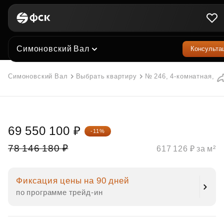
Симоновский Вал
Консульта
Симоновский Вал
Выбрать квартиру
№ 246, 4-комнатная, 11
69 550 100 ₽
-11%
78 146 180 ₽
617 126 ₽ за м²
Фиксация цены на 90 дней
по программе трейд‑ин