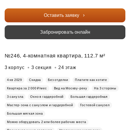
Оставить заявку
Забронировать онлайн
№246, 4-комнатная квартира, 112.7 м²
3 корпус
3 секция
24 этаж
4 кв 2029
Скидка
Без отделки
Платите как хотите
Квартира за 2 000 ₽/мес
Вид на Москву-реку
На 3 стороны
3 санузла
Окно в гардеробной
Большая гардеробная
Мастер-зона с санузлом и гардеробной
Гостевой санузел
Большая мягкая зона
Можно оборудовать 2 или более рабочих места