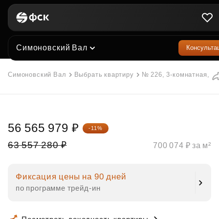
Симоновский Вал
Консульта
Симоновский Вал
Выбрать квартиру
№ 226, 3-комнатная, 80
56 565 979 ₽
-11%
63 557 280 ₽
700 074 ₽ за м²
Фиксация цены на 90 дней
по программе трейд‑ин