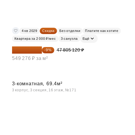
4 кв 2029
Скидка
Без отделки
Платите как хотите
Квартира за 2 000 ₽/мес
3 санузла
Ещё
43 502 659 ₽
47 805 120 ₽
-9%
549 276 ₽ за м²
3-комнатная,
69.4м²
3 корпус, 3 секция, 16 этаж, №171