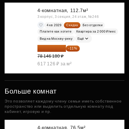
4-комнатная,
112.7м²
3 корпус, 3 секция, 24 этаж, №246
4 кв 2029
Скидка
Без отделки
Платите как хотите
Квартира за 2 000 ₽/мес
Вид на Москву-реку
Ещё
69 550 100 ₽
-11%
78 146 180 ₽
617 126 ₽ за м²
Больше комнат
Это позволяет каждому члену семьи иметь собственное
пространство или выделить отдельную комнату под
кабинет, игровую и пр.
4-комнатная,
76.5м²