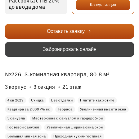
Рассрочка с ПВ 20%
Консультация
до ввода дома
Оставить заявку
Забронировать онлайн
№226, 3-комнатная квартира, 80.8 м²
3 корпус
3 секция
21 этаж
4 кв 2029
Скидка
Без отделки
Платите как хотите
Квартира за 2 000 ₽/мес
Терраса
Увеличенная высота окна
3 санузла
Мастер-зона с санузлом и гардеробной
Гостевой санузел
Увеличенная ширина окна/окон
Большая мягкая зона
Проходная кухня-гостиная