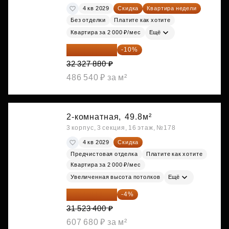
4 кв 2029
Скидка
Квартира недели
Без отделки
Платите как хотите
Квартира за 2 000 ₽/мес
Ещё
29 095 092 ₽
-10%
32 327 880 ₽
486 540 ₽ за м²
2-комнатная,
49.8м²
3 корпус, 3 секция, 16 этаж, №178
4 кв 2029
Скидка
Предчистовая отделка
Платите как хотите
Квартира за 2 000 ₽/мес
Увеличенная высота потолков
Ещё
30 262 464 ₽
-4%
31 523 400 ₽
607 680 ₽ за м²