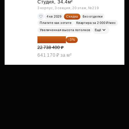
Студия,
34.4м²
3 корпус, 3 секция, 20 этаж, №219
4 кв 2029
Скидка
Без отделки
Платите как хотите
Квартира за 2 000 ₽/мес
Увеличенная высота потолков
Ещё
22 056 248 ₽
-3%
22 738 400 ₽
641 170 ₽ за м²