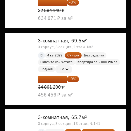
31 606 616 ₽
-3%
32 584 140 ₽
634 671 ₽ за м²
3-комнатная,
69.5м²
3 корпус, 3 секция, 2 этаж, №3
4 кв 2029
Скидка
Без отделки
Платите как хотите
Квартира за 2 000 ₽/мес
Лоджия
Ещё
31 723 692 ₽
-9%
34 861 200 ₽
456 456 ₽ за м²
3-комнатная,
65.7м²
3 корпус, 3 секция, 13 этаж, №141