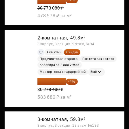
28 618 964 ₽
-7%
30 773 080 ₽
478 578 ₽ за м²
2-комнатная,
49.8м²
3 корпус, 3 секция, 9 этаж, №94
4 кв 2029
Скидка
Предчистовая отделка
Платите как хотите
Квартира за 2 000 ₽/мес
Мастер-зона с гардеробной
Ещё
29 067 264 ₽
-4%
30 278 400 ₽
583 680 ₽ за м²
3-комнатная,
59.8м²
3 корпус, 3 секция, 13 этаж, №133