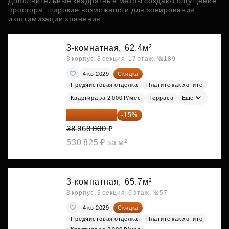
Дополнительные квадратные метры создают ощущение
простора, широкие возможности для зонирования
и оптимизации хранения
3-комнатная,
62.4м²
3 корпус, 3 секция, 17 этаж, №189
4 кв 2029
Скидка
Предчистовая отделка
Платите как хотите
Квартира за 2 000 ₽/мес
Терраса
Ещё
33 123 480 ₽
-15%
38 968 800 ₽
530 825 ₽ за м²
3-комнатная,
65.7м²
3 корпус, 3 секция, 6 этаж, №57
4 кв 2029
Скидка
Предчистовая отделка
Платите как хотите