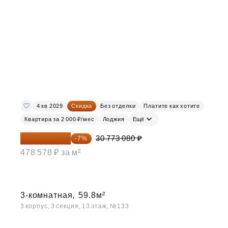
4 кв 2029
Скидка
Без отделки
Платите как хотите
Квартира за 2 000 ₽/мес
Лоджия
Ещё
28 618 964 ₽
30 773 080 ₽
-7%
478 578 ₽ за м²
3-комнатная,
59.8м²
3 корпус, 3 секция, 13 этаж, №133