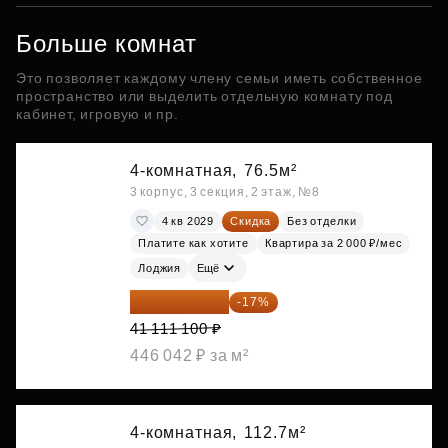
Больше комнат
Это позволяет каждому члену семьи иметь собственное
пространство или выделить отдельную комнату под
кабинет, игровую и пр.
4-комнатная,
76.5м²
3 корпус, 3 секция, 2 этаж, №8
4 кв 2029
Скидка
Без отделки
Платите как хотите
Квартира за 2 000 ₽/мес
Лоджия
Ещё
34 122 213 ₽
-17%
41 111 100 ₽
446 042 ₽ за м²
4-комнатная,
112.7м²