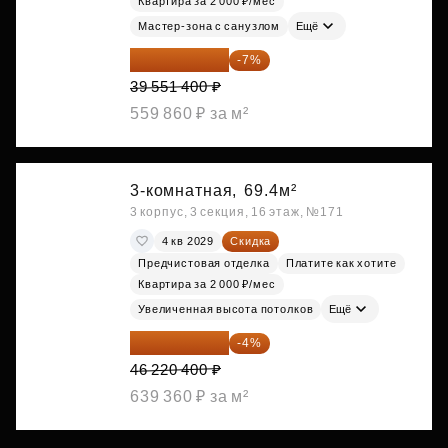
Квартира за 2 000 ₽/мес
Мастер-зона с санузлом
Ещё
36 782 802 ₽
-7%
39 551 400 ₽
559 860 ₽ за м²
3-комнатная,
69.4м²
3 корпус, 3 секция, 16 этаж, №171
4 кв 2029
Скидка
Предчистовая отделка
Платите как хотите
Квартира за 2 000 ₽/мес
Увеличенная высота потолков
Ещё
44 371 584 ₽
-4%
46 220 400 ₽
639 360 ₽ за м²