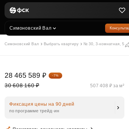
Симоновский Вал
Консульта
Симоновский Вал
Выбрать квартиру
№ 30, 3-комнатная, 56.
28 465 589 ₽
-7%
30 608 160 ₽
507 408 ₽ за м²
Фиксация цены на 90 дней
по программе трейд‑ин