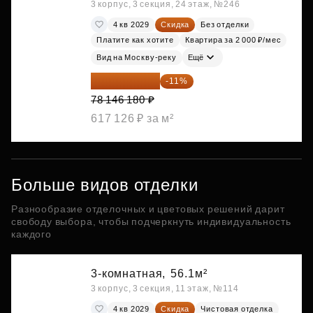
3 корпус, 3 секция, 24 этаж, №246
4 кв 2029
Скидка
Без отделки
Платите как хотите
Квартира за 2 000 ₽/мес
Вид на Москву-реку
Ещё
69 550 100 ₽
-11%
78 146 180 ₽
617 126 ₽ за м²
Больше видов отделки
Разнообразие отделочных и цветовых решений дарит
свободу выбора, чтобы подчеркнуть индивидуальность
каждого
3-комнатная,
56.1м²
3 корпус, 3 секция, 11 этаж, №114
4 кв 2029
Скидка
Чистовая отделка