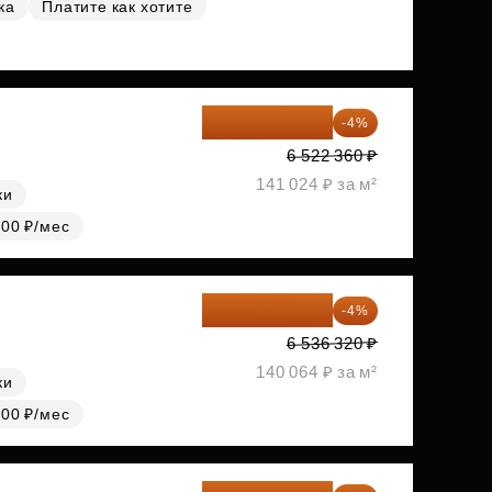
ка
Платите как хотите
6 261 466 ₽
-4%
6 522 360 ₽
141 024 ₽ за м²
ки
000 ₽/мес
6 274 867 ₽
-4%
6 536 320 ₽
140 064 ₽ за м²
ки
000 ₽/мес