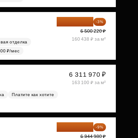
6 305 213 ₽
-3%
6 500 220 ₽
160 438 ₽ за м²
вая отделка
000 ₽/мес
6 311 970 ₽
163 100 ₽ за м²
ка
Платите как хотите
6 319 932 ₽
-9%
6 944 980 ₽