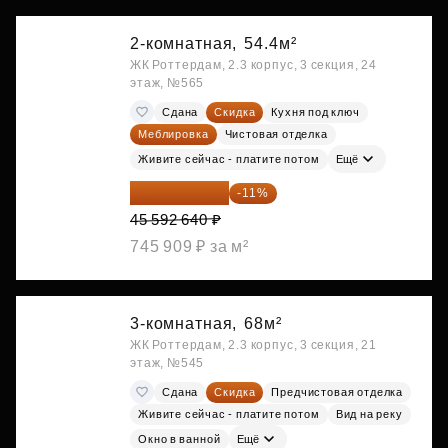
2-комнатная,
54.4м²
ЖК Роттердам, 2.3 корпус, 3 секция, 24
этаж, №565
Сдана
Скидка
Кухня под ключ
Меблировка
Чистовая отделка
Живите сейчас - платите потом
Ещё
40 577 450 ₽
-11%
45 592 640 ₽
745 909 ₽ за м²
3-комнатная,
68м²
ЖК Роттердам, 2.3 корпус, 3 секция, 21
этаж, №545
Сдана
Скидка
Предчистовая отделка
Живите сейчас - платите потом
Вид на реку
Окно в ванной
Ещё