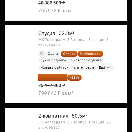
28 386 600 ₽
765 578 ₽ за м²
Студия,
32.8м²
ЖК Роттердам, 2.3 корпус, 3 секция, 5
этаж, №419
Сдана
Скидка
Меблировка
Кухня под ключ
Чистовая отделка
Живите сейчас - платите потом
Ещё
26 234 850 ₽
-11%
29 477 360 ₽
799 843 ₽ за м²
2-комнатная,
50.5м²
ЖК Роттердам, 2.1 корпус, 1 секция, 25
этаж, №177