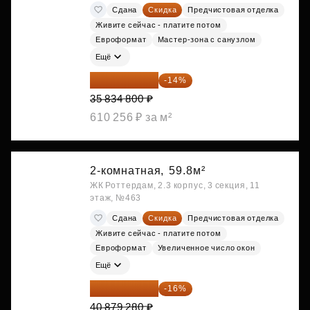
Сдана
Скидка
Предчистовая отделка
Живите сейчас - платите потом
Евроформат
Мастер-зона с санузлом
Ещё
30 817 928 ₽
-14%
35 834 800 ₽
610 256 ₽ за м²
2-комнатная,
59.8м²
ЖК Роттердам, 2.3 корпус, 3 секция, 11
этаж, №463
Сдана
Скидка
Предчистовая отделка
Живите сейчас - платите потом
Евроформат
Увеличенное число окон
Ещё
34 338 595 ₽
-16%
40 879 280 ₽