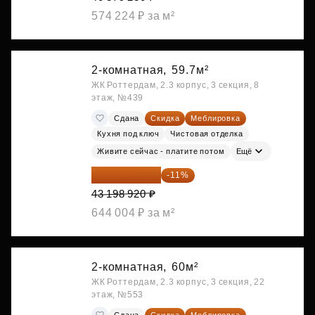
574 224 ₽ за м²
2-комнатная,
59.7м²
ЖК Роттердам, 2.3 корпус, 3 секция, 8
этаж, №439
Сдана
Скидка
Меблировка
Кухня под ключ
Чистовая отделка
Живите сейчас - платите потом
Ещё
38 447 039 ₽
-11%
43 198 920 ₽
644 004 ₽ за м²
2-комнатная,
60м²
ЖК Роттердам, 2.3 корпус, 3 секция, 22
этаж, №553
Сдана
Скидка
Меблировка