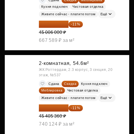
Кухня под ключ
Чистовая отделка
Живите сейчас - платите потом
Ещё
40 055 340 ₽
-11%
45 006 000 ₽
667 589 ₽ за м²
2-комнатная,
54.6м²
ЖК Роттердам, 2.3 корпус, 3 секция, 20
этаж, №537
Сдана
Скидка
Кухня под ключ
Меблировка
Чистовая отделка
Живите сейчас - платите потом
Ещё
40 410 770 ₽
-11%
45 405 360 ₽
740 124 ₽ за м²