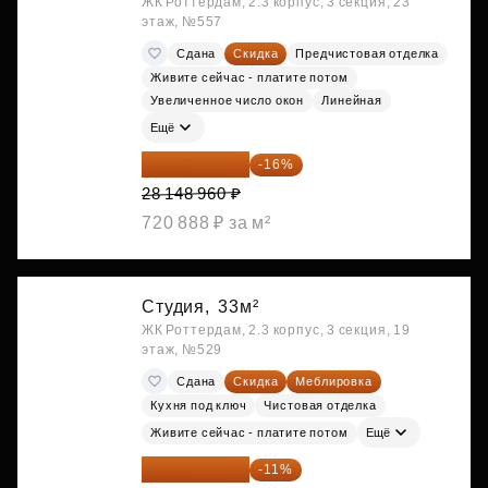
ЖК Роттердам, 2.3 корпус, 3 секция, 23
этаж, №557
Сдана
Скидка
Предчистовая отделка
Живите сейчас - платите потом
Увеличенное число окон
Линейная
Ещё
23 645 126 ₽
-16%
28 148 960 ₽
720 888 ₽ за м²
Студия,
33м²
ЖК Роттердам, 2.3 корпус, 3 секция, 19
этаж, №529
Сдана
Скидка
Меблировка
Кухня под ключ
Чистовая отделка
Живите сейчас - платите потом
Ещё
25 264 074 ₽
-11%