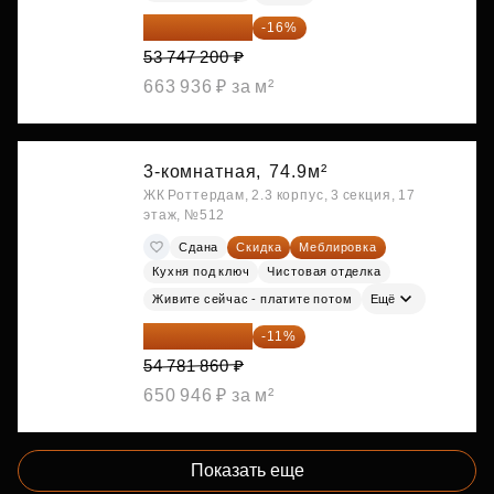
45 147 648 ₽
-16%
53 747 200 ₽
663 936 ₽ за м²
3-комнатная,
74.9м²
ЖК Роттердам, 2.3 корпус, 3 секция, 17
этаж, №512
Сдана
Скидка
Меблировка
Кухня под ключ
Чистовая отделка
Живите сейчас - платите потом
Ещё
48 755 855 ₽
-11%
54 781 860 ₽
650 946 ₽ за м²
Показать еще