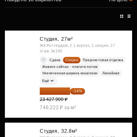
Студия,
27м²
ЖК Роттердам, 2.1 корпус, 1 секция, 27
этаж, №190
Сдана
Скидка
Предчистовая отделка
Живите сейчас - платите потом
Увеличенная ширина окна/окон
Линейная
Ещё
20 147 994 ₽
-14%
23 427 900 ₽
746 222 ₽ за м²
Студия,
32.8м²