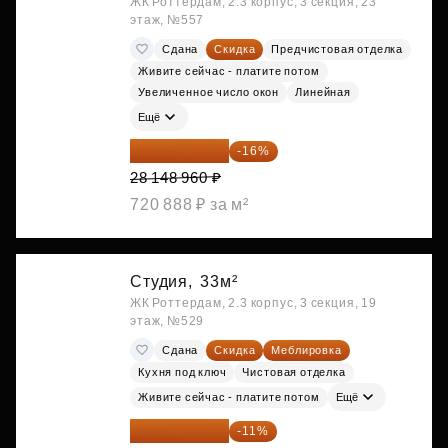
ЖК Роттердам, 2.3 корпус, 3 секция, 23
этаж, №557
Сдана
Скидка
Предчистовая отделка
Живите сейчас - платите потом
Увеличенное число окон
Линейная
Ещё
23 645 126 ₽
-16%
28 148 960 ₽
720 888 ₽ за м²
Студия,
33м²
ЖК Роттердам, 2.3 корпус, 3 секция, 19
этаж, №529
Сдана
Скидка
Меблировка
Кухня под ключ
Чистовая отделка
Живите сейчас - платите потом
Ещё
25 264 074 ₽
-11%