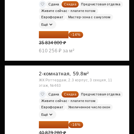
Сдана
Скидка
Предчистовая отделка
Живите сейчас - платите потом
Евроформат
Мастер-зона с санузлом
Ещё
30 817 928 ₽
-14%
35 834 800 ₽
610 256 ₽ за м²
2-комнатная,
59.8м²
ЖК Роттердам, 2.3 корпус, 3 секция, 11
этаж, №463
Сдана
Скидка
Предчистовая отделка
Живите сейчас - платите потом
Евроформат
Увеличенное число окон
Ещё
34 338 595 ₽
-16%
40 879 280 ₽