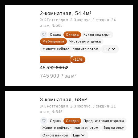
2-комнатная,
54.4м²
ЖК Роттердам, 2.3 корпус, 3 секция, 24
этаж, №565
Сдана
Скидка
Кухня под ключ
Меблировка
Чистовая отделка
Живите сейчас - платите потом
Ещё
40 577 450 ₽
-11%
45 592 640 ₽
745 909 ₽ за м²
3-комнатная,
68м²
ЖК Роттердам, 2.3 корпус, 3 секция, 21
этаж, №545
Сдана
Скидка
Предчистовая отделка
Живите сейчас - платите потом
Вид на реку
Окно в ванной
Ещё