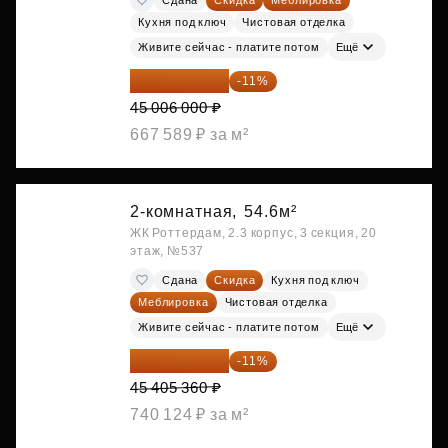
Кухня под ключ
Чистовая отделка
Живите сейчас - платите потом
Ещё
40 055 340 ₽
-11%
45 006 000 ₽
667 589 ₽ за м²
2-комнатная,
54.6м²
ЖК Роттердам, 2.3 корпус, 3 секция, 20
этаж, №537
Сдана
Скидка
Кухня под ключ
Меблировка
Чистовая отделка
Живите сейчас - платите потом
Ещё
40 410 770 ₽
-11%
45 405 360 ₽
740 124 ₽ за м²