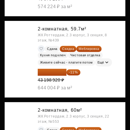
574 224 ₽ за м²
2-комнатная,
59.7м²
ЖК Роттердам, 2.3 корпус, 3 секция, 8
этаж, №439
Сдана
Скидка
Меблировка
Кухня под ключ
Чистовая отделка
Живите сейчас - платите потом
Ещё
38 447 039 ₽
-11%
43 198 920 ₽
644 004 ₽ за м²
2-комнатная,
60м²
ЖК Роттердам, 2.3 корпус, 3 секция, 22
этаж, №553
Сдана
Скидка
Меблировка