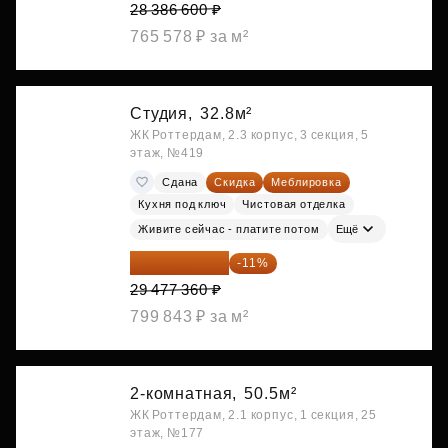
28 386 600 ₽
765 578 ₽ за м²
Студия,
32.8м²
ЖК Роттердам, 2.3 корпус, 3 секция, 5
этаж, №419
Сдана
Скидка
Меблировка
Кухня под ключ
Чистовая отделка
Живите сейчас - платите потом
Ещё
26 234 850 ₽
-11%
29 477 360 ₽
799 843 ₽ за м²
2-комнатная,
50.5м²
ЖК Роттердам, 2.1 корпус, 1 секция, 25
этаж, №177