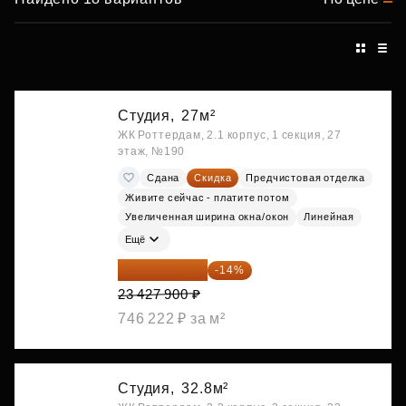
Студия,
27м²
ЖК Роттердам, 2.1 корпус, 1 секция, 27
этаж, №190
Сдана
Скидка
Предчистовая отделка
Живите сейчас - платите потом
Увеличенная ширина окна/окон
Линейная
Ещё
20 147 994 ₽
-14%
23 427 900 ₽
746 222 ₽ за м²
Студия,
32.8м²