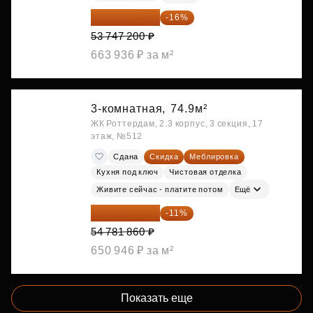
45 147 648 ₽
-16%
53 747 200 ₽
663 936 ₽ за м²
3-комнатная,
74.9м²
ЖК Роттердам, 2.3 корпус, 3 секция, 17
этаж, №512
Сдана
Скидка
Меблировка
Кухня под ключ
Чистовая отделка
Живите сейчас - платите потом
Ещё
48 755 855 ₽
-11%
54 781 860 ₽
650 946 ₽ за м²
Показать еще