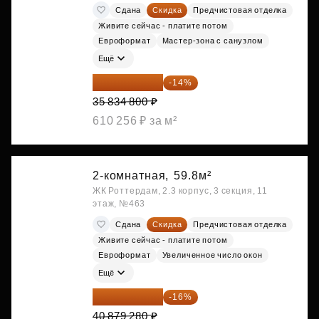
Сдана
Скидка
Предчистовая отделка
Живите сейчас - платите потом
Евроформат
Мастер-зона с санузлом
Ещё
30 817 928 ₽
-14%
35 834 800 ₽
610 256 ₽ за м²
2-комнатная,
59.8м²
ЖК Роттердам, 2.3 корпус, 3 секция, 11
этаж, №463
Сдана
Скидка
Предчистовая отделка
Живите сейчас - платите потом
Евроформат
Увеличенное число окон
Ещё
34 338 595 ₽
-16%
40 879 280 ₽