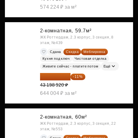
574 224 ₽ за м²
2-комнатная,
59.7м²
ЖК Роттердам, 2.3 корпус, 3 секция, 8
этаж, №439
Сдана
Скидка
Меблировка
Кухня под ключ
Чистовая отделка
Живите сейчас - платите потом
Ещё
38 447 039 ₽
-11%
43 198 920 ₽
644 004 ₽ за м²
2-комнатная,
60м²
ЖК Роттердам, 2.3 корпус, 3 секция, 22
этаж, №553
Сдана
Скидка
Меблировка