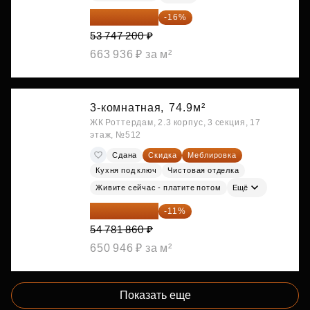
45 147 648 ₽
-16%
53 747 200 ₽
663 936 ₽ за м²
3-комнатная,
74.9м²
ЖК Роттердам, 2.3 корпус, 3 секция, 17
этаж, №512
Сдана
Скидка
Меблировка
Кухня под ключ
Чистовая отделка
Живите сейчас - платите потом
Ещё
48 755 855 ₽
-11%
54 781 860 ₽
650 946 ₽ за м²
Показать еще