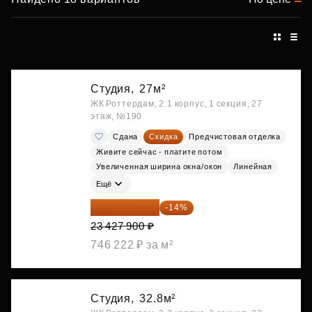
Студия,
27м²
ЖК Роттердам, 2.1 корпус, 1 секция, 27
этаж, №190
Сдана
Скидка
Предчистовая отделка
Живите сейчас - платите потом
Увеличенная ширина окна/окон
Линейная
Ещё
20 147 994 ₽
-14%
23 427 900 ₽
746 222 ₽ за м²
Студия,
32.8м²