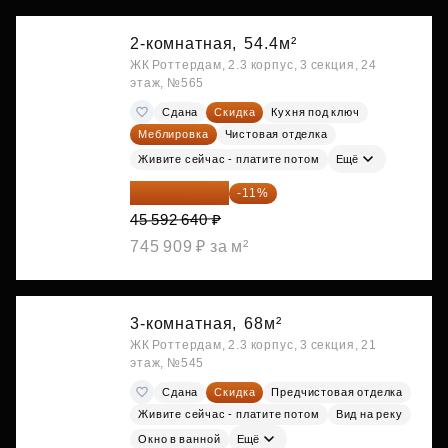
2-комнатная,
54.4м²
ЖК Роттердам, 2.3 корпус, 3 секция, 24
этаж, №565
Сдана
Скидка
Кухня под ключ
Меблировка
Чистовая отделка
Живите сейчас - платите потом
Ещё
40 577 450 ₽
-11%
45 592 640 ₽
745 909 ₽ за м²
3-комнатная,
68м²
ЖК Роттердам, 2.3 корпус, 3 секция, 21
этаж, №545
Сдана
Скидка
Предчистовая отделка
Живите сейчас - платите потом
Вид на реку
Окно в ванной
Ещё