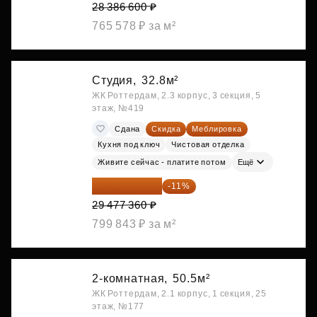
28 386 600 ₽
765 578 ₽ за м²
Студия,
32.8м²
ЖК Роттердам, 2.3 корпус, 3 секция, 5
этаж, №419
Сдана
Скидка
Меблировка
Кухня под ключ
Чистовая отделка
Живите сейчас - платите потом
Ещё
26 234 850 ₽
-11%
29 477 360 ₽
799 843 ₽ за м²
2-комнатная,
50.5м²
ЖК Роттердам, 2.1 корпус, 1 секция, 25
этаж, №177