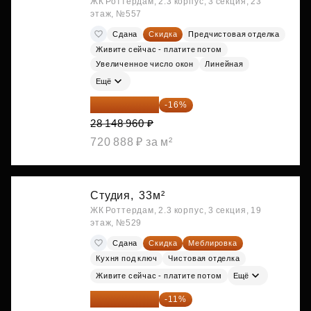
ЖК Роттердам, 2.3 корпус, 3 секция, 23
этаж, №557
Сдана
Скидка
Предчистовая отделка
Живите сейчас - платите потом
Увеличенное число окон
Линейная
Ещё
23 645 126 ₽
-16%
28 148 960 ₽
720 888 ₽ за м²
Студия,
33м²
ЖК Роттердам, 2.3 корпус, 3 секция, 19
этаж, №529
Сдана
Скидка
Меблировка
Кухня под ключ
Чистовая отделка
Живите сейчас - платите потом
Ещё
25 264 074 ₽
-11%