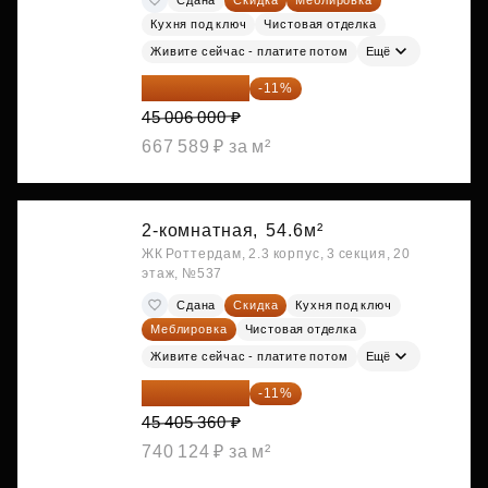
Кухня под ключ
Чистовая отделка
Живите сейчас - платите потом
Ещё
40 055 340 ₽
-11%
45 006 000 ₽
667 589 ₽ за м²
2-комнатная,
54.6м²
ЖК Роттердам, 2.3 корпус, 3 секция, 20
этаж, №537
Сдана
Скидка
Кухня под ключ
Меблировка
Чистовая отделка
Живите сейчас - платите потом
Ещё
40 410 770 ₽
-11%
45 405 360 ₽
740 124 ₽ за м²