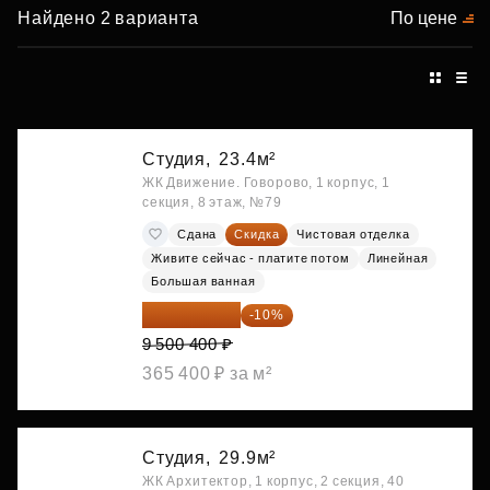
Найдено 2 варианта
По цене
Студия,
23.4м²
ЖК Движение. Говорово, 1 корпус, 1
секция, 8 этаж, №79
Сдана
Скидка
Чистовая отделка
Живите сейчас - платите потом
Линейная
Большая ванная
8 550 360 ₽
-10%
9 500 400 ₽
365 400 ₽ за м²
Студия,
29.9м²
ЖК Архитектор, 1 корпус, 2 секция, 40