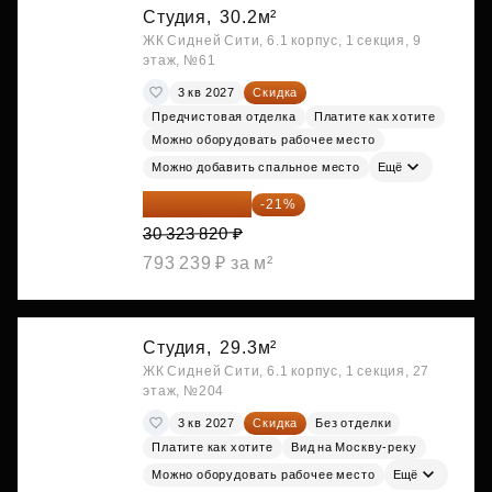
Студия,
30.2м²
ЖК Сидней Сити, 6.1 корпус, 1 секция, 9
этаж, №61
3 кв 2027
Скидка
Предчистовая отделка
Платите как хотите
Можно оборудовать рабочее место
Можно добавить спальное место
Ещё
23 955 818 ₽
-21%
30 323 820 ₽
793 239 ₽ за м²
Студия,
29.3м²
ЖК Сидней Сити, 6.1 корпус, 1 секция, 27
этаж, №204
3 кв 2027
Скидка
Без отделки
Платите как хотите
Вид на Москву-реку
Можно оборудовать рабочее место
Ещё