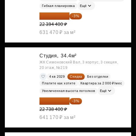
Гибкая планировка
Ещё
21 722 568 ₽
-3%
22 394 400 ₽
631 470 ₽ за м²
Студия,
34.4м²
ЖК Симоновский Вал, 3 корпус, 3 секция,
20 этаж, №219
4 кв 2029
Скидка
Без отделки
Платите как хотите
Квартира за 2 000 ₽/мес
Увеличенная высота потолков
Ещё
22 056 248 ₽
-3%
22 738 400 ₽
641 170 ₽ за м²