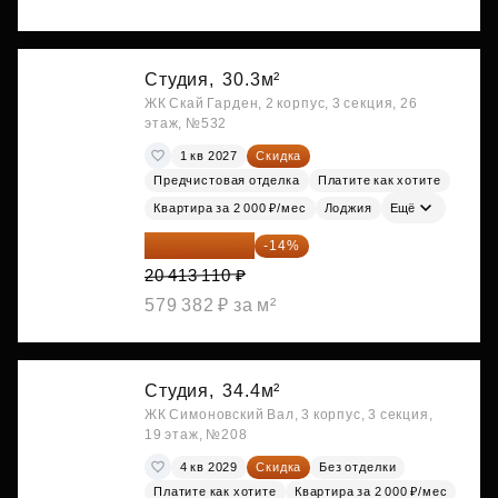
Студия,
30.3м²
ЖК Скай Гарден, 2 корпус, 3 секция, 26
этаж, №532
1 кв 2027
Скидка
Предчистовая отделка
Платите как хотите
Квартира за 2 000 ₽/мес
Лоджия
Ещё
17 555 275 ₽
-14%
20 413 110 ₽
579 382 ₽ за м²
Студия,
34.4м²
ЖК Симоновский Вал, 3 корпус, 3 секция,
19 этаж, №208
4 кв 2029
Скидка
Без отделки
Платите как хотите
Квартира за 2 000 ₽/мес