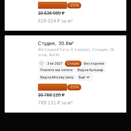
24 202 503 ₽
-21%
30 636 080 ₽
826 024 ₽ за м²
Студия,
30.8м²
ЖК Сидней Сити, 6.2 корпус, 2 секция, 26
этаж, №434
3 кв 2027
Скидка
Без отделки
Платите как хотите
Вид на бульвар
Вид на Москву-реку
Ещё
24 305 235 ₽
-21%
30 766 120 ₽
789 131 ₽ за м²