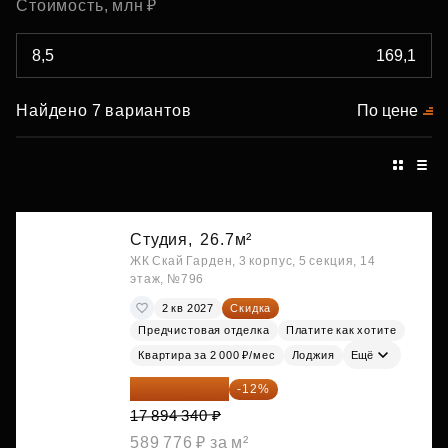
Стоимость, млн ₽
Найдено 7 вариантов
По цене
Студия,
26.7м²
ЖК Скай Гарден, 3 корпус, 5 секция, 14
этаж, №796
2 кв 2027
Скидка
Предчистовая отделка
Платите как хотите
Квартира за 2 000 ₽/мес
Лоджия
Ещё
15 747 019 ₽
-12%
17 894 340 ₽
589 776 ₽ за м²