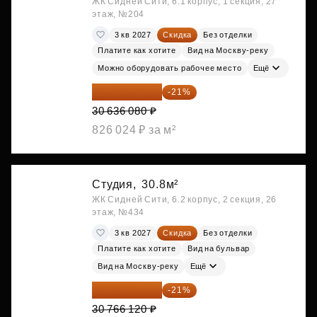
ЖК Сидней Сити, 6.1 корпус, 1 секция, 27
этаж, №204
3 кв 2027
Скидка
Без отделки
Платите как хотите
Вид на Москву-реку
Можно оборудовать рабочее место
Ещё
24 202 503 ₽
-21%
30 636 080 ₽
826 024 ₽ за м²
Студия,
30.8м²
ЖК Сидней Сити, 6.2 корпус, 2 секция, 26
этаж, №434
3 кв 2027
Скидка
Без отделки
Платите как хотите
Вид на бульвар
Вид на Москву-реку
Ещё
24 305 235 ₽
-21%
30 766 120 ₽