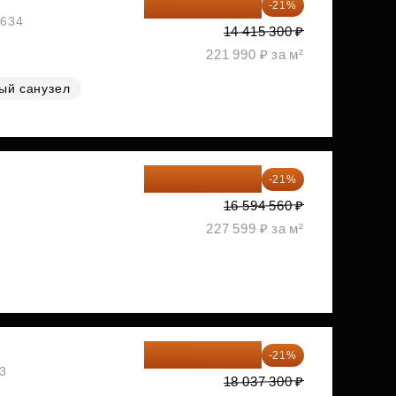
11 388 087 ₽
-21%
1634
14 415 300 ₽
221 990 ₽ за м²
ый санузел
13 109 702 ₽
-21%
1
16 594 560 ₽
227 599 ₽ за м²
14 249 467 ₽
-21%
03
18 037 300 ₽