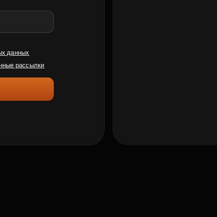
ых данных
нные рассылки