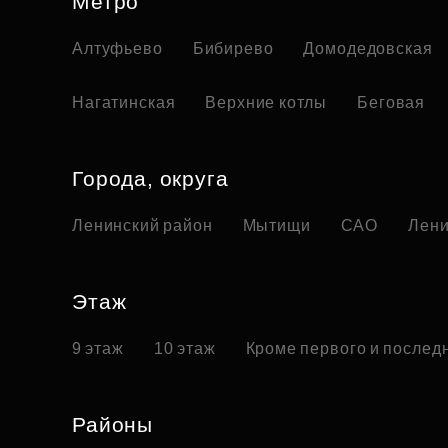
Метро
Алтуфьево
Бибирево
Домодедовская
Нагатинская
Верхние котлы
Беговая
Города, округа
Ленинский район
Мытищи
САО
Лени
Этаж
9 этаж
10 этаж
Кроме первого и послед
Районы