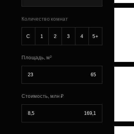
Рефинансирование
Количество комнат
С
1
2
3
4
5+
Площадь, м²
Стоимость, млн ₽