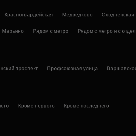
Красногвардейская
Медведково
Сходненская
Марьино
Рядом с метро
Рядом с метро и с отде
нский проспект
Профсоюзная улица
Варшавско
него
Кроме первого
Кроме последнего