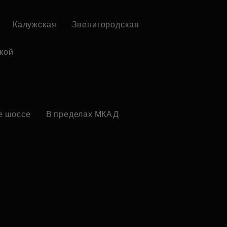
Калужская
Звенигородская
лкой
е шоссе
В пределах МКАД