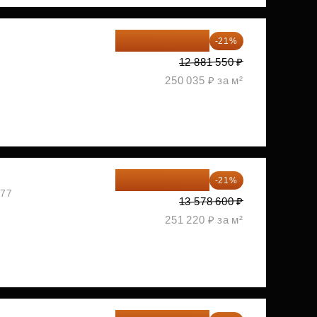
10 176 425 ₽
-21%
2
12 881 550 ₽
250 035 ₽ за м²
10 727 094 ₽
-21%
477
13 578 600 ₽
251 220 ₽ за м²