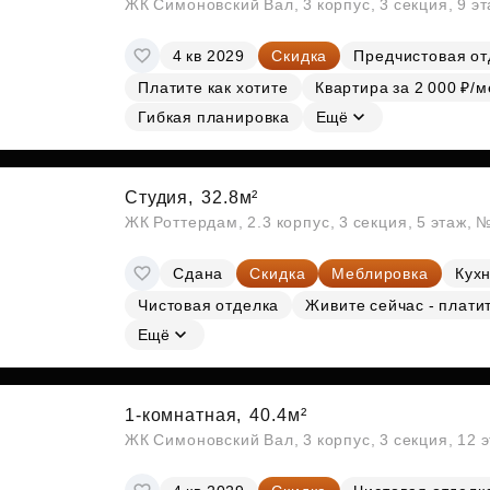
ЖК Симоновский Вал, 3 корпус, 3 секция, 9 э
4 кв 2029
Скидка
Предчистовая от
Платите как хотите
Квартира за 2 000 ₽/м
Гибкая планировка
Ещё
Студия,
32.8м²
ЖК Роттердам, 2.3 корпус, 3 секция, 5 этаж, 
Сдана
Скидка
Меблировка
Кухн
Чистовая отделка
Живите сейчас - плати
Ещё
1-комнатная,
40.4м²
ЖК Симоновский Вал, 3 корпус, 3 секция, 12 