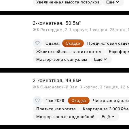
Увеличенная высота потолков
Ещё
2-комнатная,
50.5м²
ЖК Роттердам, 2.1 корпус, 1 секция, 25 этаж
Сдана
Скидка
Предчистовая отде
Живите сейчас - платите потом
Еврофор
Мастер-зона с санузлом
Ещё
2-комнатная,
49.8м²
ЖК Симоновский Вал, 3 корпус, 3 секция, 12 
4 кв 2029
Скидка
Чистовая отделк
Платите как хотите
Квартира за 2 000 ₽/м
Мастер-зона с гардеробной
Ещё