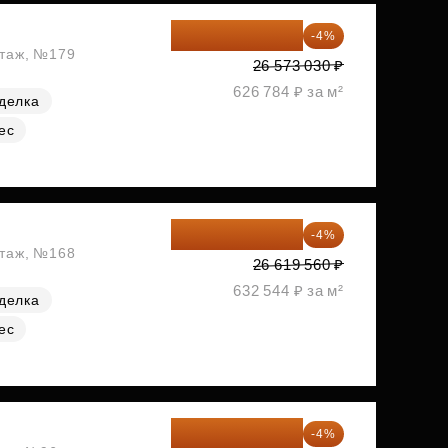
25 510 109 ₽
-4%
этаж, №179
26 573 030 ₽
626 784 ₽ за м²
делка
ес
25 554 778 ₽
-4%
этаж, №168
26 619 560 ₽
632 544 ₽ за м²
делка
ес
26 062 848 ₽
-4%