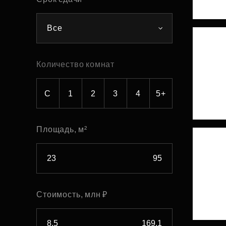
Рефинансирование
Все
Количество комнат
С
1
2
3
4
5+
Площадь, м²
Стоимость, млн ₽