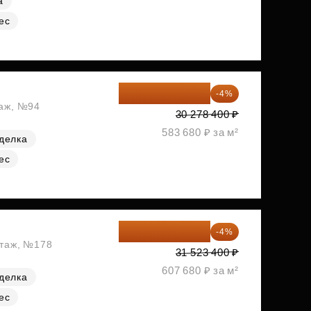
а
ес
29 067 264 ₽
-4%
таж, №94
30 278 400 ₽
583 680 ₽ за м²
делка
ес
30 262 464 ₽
-4%
этаж, №178
31 523 400 ₽
607 680 ₽ за м²
делка
ес