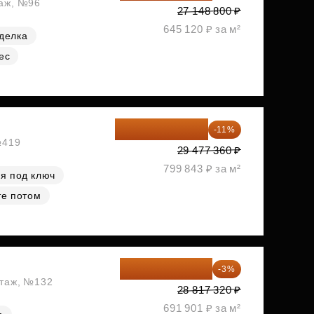
таж, №96
27 148 800 ₽
645 120 ₽ за м²
делка
ес
26 234 850 ₽
-11%
№419
29 477 360 ₽
799 843 ₽ за м²
я под ключ
те потом
27 952 800 ₽
-3%
этаж, №132
28 817 320 ₽
691 901 ₽ за м²