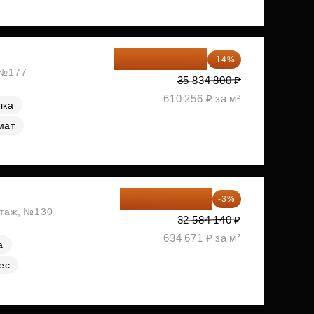
30 817 928 ₽
-14%
, №177
35 834 800 ₽
610 256 ₽ за м²
лка
мат
31 606 616 ₽
-3%
этаж, №130
32 584 140 ₽
634 671 ₽ за м²
а
ес