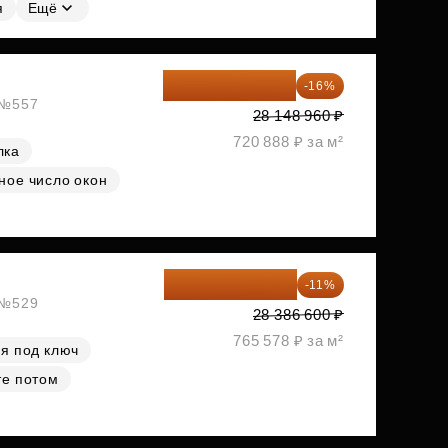
я
Ещё
23 645 126 ₽
-16%
, №557
28 148 960 ₽
720 888 ₽ за м²
лка
ное число окон
25 264 074 ₽
-11%
, №529
28 386 600 ₽
765 578 ₽ за м²
я под ключ
те потом