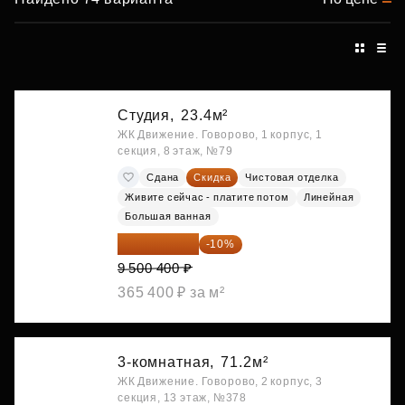
Студия,
23.4м²
ЖК Движение. Говорово, 1 корпус, 1
секция, 8 этаж, №79
Сдана
Скидка
Чистовая отделка
Живите сейчас - платите потом
Линейная
Большая ванная
8 550 360 ₽
-10%
9 500 400 ₽
365 400 ₽ за м²
3-комнатная,
71.2м²
ЖК Движение. Говорово, 2 корпус, 3
секция, 13 этаж, №378