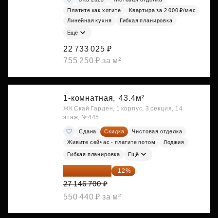
Платите как хотите
Квартира за 2 000 ₽/мес
Линейная кухня
Гибкая планировка
Ещё
22 733 025 ₽
755 250 ₽ за м²
1-комнатная,
43.4м²
ЖК Скай Гарден, 1 корпус, 3 секция, 14
этаж, №445
Сдана
Скидка
Чистовая отделка
Живите сейчас - платите потом
Лоджия
Гибкая планировка
Ещё
23 889 096 ₽
-12%
27 146 700 ₽
550 440 ₽ за м²