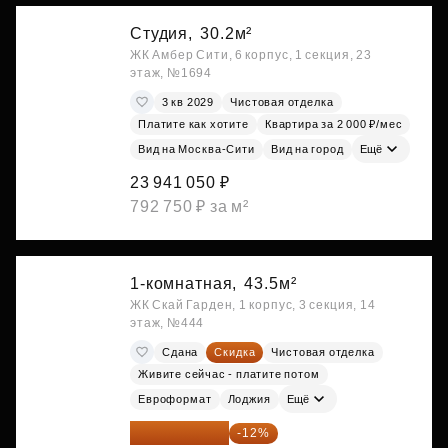
Студия,
30.2м²
ЖК Амбер Сити, 6 корпус, 1 секция, 23
этаж, №1694
3 кв 2029
Чистовая отделка
Платите как хотите
Квартира за 2 000 ₽/мес
Вид на Москва-Сити
Вид на город
Ещё
23 941 050 ₽
792 750 ₽ за м²
1-комнатная,
43.5м²
ЖК Скай Гарден, 1 корпус, 3 секция, 14
этаж, №444
Сдана
Скидка
Чистовая отделка
Живите сейчас - платите потом
Евроформат
Лоджия
Ещё
23 982 420 ₽
-12%