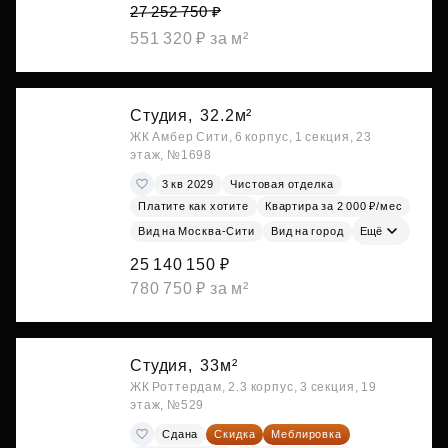
27 252 750 ₽
551 320 ₽ за м²
Студия,
32.2м²
ЖК Амбер Сити, 6 корпус, 1 секция, 23
этаж, №1698
3 кв 2029
Чистовая отделка
Платите как хотите
Квартира за 2 000 ₽/мес
Вид на Москва-Сити
Вид на город
Ещё
25 140 150 ₽
780 750 ₽ за м²
Студия,
33м²
ЖК Роттердам, 2.3 корпус, 3 секция, 19
этаж, №529
Сдана
Скидка
Меблировка