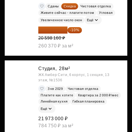
Сданы
Скидка
Чистовая отделка
Живите сейчас - платите потом
Угловая
Увеличенное число окон
Ещё
18 538 344 ₽
-10%
20 598 160 ₽
260 370 ₽ за м²
Студия,
28м²
ЖК Амбер Сити, 6 корпус, 1 секция, 13
этаж, №1536
3 кв 2029
Чистовая отделка
Платите как хотите
Квартира за 2 000 ₽/мес
Линейная кухня
Гибкая планировка
Ещё
21 973 000 ₽
784 750 ₽ за м²