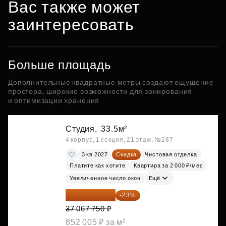
Вас также может
заинтересовать
Больше площадь
Дополнительные квадратные метры создают ощущение
простора, широкие возможности для зонирования
и оптимизации хранения
Студия,
33.5м²
4 корпус, 1 секция, 21 этаж, №287
3 кв 2027
Скидка
Чистовая отделка
Платите как хотите
Квартира за 2 000 ₽/мес
Увеличенное число окон
Ещё
28 542 168 ₽
-23%
37 067 750 ₽
852 005 ₽ за м²