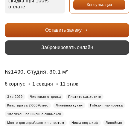
скидка при 100%
Консультация
оплате
Оставить заявку
Забронировать онлайн
№1490, Студия, 30.1 м²
6 корпус
1 секция
11 этаж
3 кв 2029
Чистовая отделка
Платите как хотите
Квартира за 2 000 ₽/мес
Линейная кухня
Гибкая планировка
Увеличенная ширина окна/окон
Место для игры/занятия спортом
Ниша под шкаф
Линейная