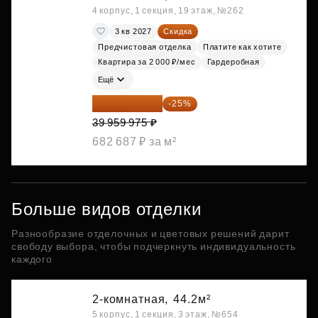
4 корпус, 1 секция, 19 этаж, №262
3 кв 2027
Скидка
Предчистовая отделка
Платите как хотите
Квартира за 2 000 ₽/мес
Гардеробная
Ещё
29 969 981 ₽
-25%
39 959 975 ₽
682 687 ₽ за м²
Больше видов отделки
Разнообразие отделочных и цветовых решений дарит
свободу выбора, чтобы подчеркнуть индивидуальность
каждого
2-комнатная,
44.2м²
5 корпус, 1 секция, 3 этаж, №654