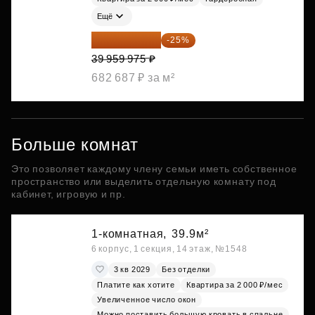
Ещё
29 969 981 ₽
-25%
39 959 975 ₽
682 687 ₽ за м²
Больше комнат
Это позволяет каждому члену семьи иметь собственное
пространство или выделить отдельную комнату под
кабинет, игровую и пр.
1-комнатная,
39.9м²
6 корпус, 1 секция, 14 этаж, №1548
3 кв 2029
Без отделки
Платите как хотите
Квартира за 2 000 ₽/мес
Увеличенное число окон
Можно поставить большую кровать в спальне