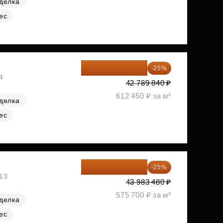
делка
ес
32 092 380 ₽
-25%
4
42 789 840 ₽
612 450 ₽ за м²
делка
ес
32 987 610 ₽
-25%
№13
43 983 480 ₽
575 700 ₽ за м²
делка
ес