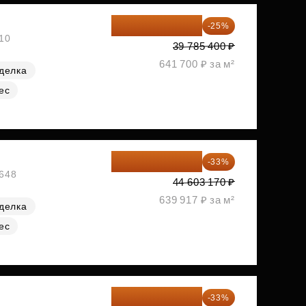
29 839 050 ₽
-25%
№10
39 785 400 ₽
641 700 ₽ за м²
делка
ес
29 884 124 ₽
-33%
№648
44 603 170 ₽
639 917 ₽ за м²
делка
ес
30 314 358 ₽
-33%