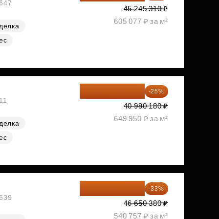
№647
45 245 310 ₽
605 077 ₽ за м²
делка
ес
30 742 635 ₽
-25%
11
40 990 180 ₽
649 950 ₽ за м²
делка
ес
31 255 755 ₽
-33%
№639
46 650 380 ₽
540 757 ₽ за м²