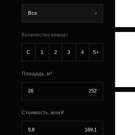
Рефинансирование
Все
Количество комнат
С
1
2
3
4
5+
Площадь, м²
Стоимость, млн ₽