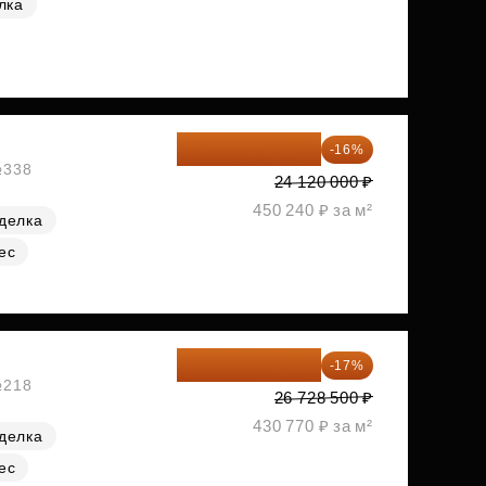
лка
20 260 800 ₽
-16%
№338
24 120 000 ₽
450 240 ₽ за м²
делка
ес
22 184 655 ₽
-17%
№218
26 728 500 ₽
430 770 ₽ за м²
делка
ес