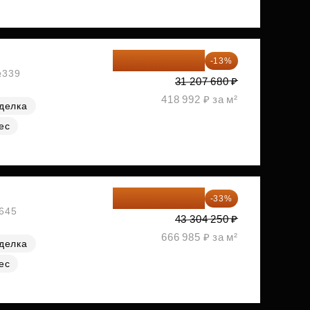
27 150 682 ₽
-13%
№339
31 207 680 ₽
418 992 ₽ за м²
делка
ес
29 013 848 ₽
-33%
№645
43 304 250 ₽
666 985 ₽ за м²
делка
ес