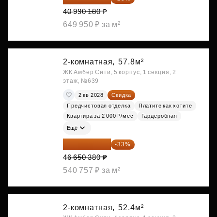
40 990 180 ₽
649 950 ₽ за м²
2-комнатная,
57.8м²
ЖК Амбер Сити, 5 корпус, 1 секция, 2
этаж, №639
2 кв 2028
Скидка
Предчистовая отделка
Платите как хотите
Квартира за 2 000 ₽/мес
Гардеробная
Ещё
31 255 755 ₽
-33%
46 650 380 ₽
540 757 ₽ за м²
2-комнатная,
52.4м²