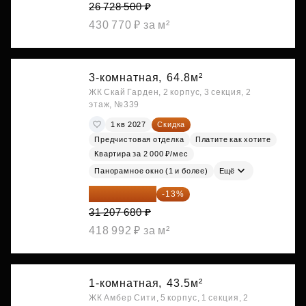
26 728 500 ₽
430 770 ₽ за м²
3-комнатная,
64.8м²
ЖК Скай Гарден, 2 корпус, 3 секция, 2
этаж, №339
1 кв 2027
Скидка
Предчистовая отделка
Платите как хотите
Квартира за 2 000 ₽/мес
Панорамное окно (1 и более)
Ещё
27 150 682 ₽
-13%
31 207 680 ₽
418 992 ₽ за м²
1-комнатная,
43.5м²
ЖК Амбер Сити, 5 корпус, 1 секция, 2