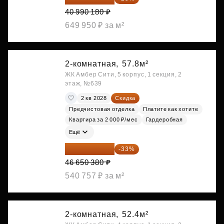
40 990 180 ₽
649 950 ₽ за м²
2-комнатная,
57.8м²
ЖК Амбер Сити, 5 корпус, 1 секция, 2
этаж, №639
2 кв 2028
Скидка
Предчистовая отделка
Платите как хотите
Квартира за 2 000 ₽/мес
Гардеробная
Ещё
31 255 755 ₽
-33%
46 650 380 ₽
540 757 ₽ за м²
2-комнатная,
52.4м²