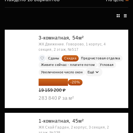
3-комнатная,
54м²
ЖК Движение. Говорово, 1 корпус, 4
секция, 2 этаж, №517
Сданы
Скидка
Предчистовая отделка
Живите сейчас - платите потом
Угловая
Увеличенное число окон
Ещё
15 327 360 ₽
-20%
19 159 200 ₽
283 840 ₽ за м²
1-комнатная,
45м²
ЖК Скай Гарден, 2 корпус, 3 секция, 2
этаж, №338