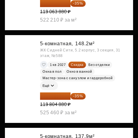
77 391 522 ₽
-35%
119 063 880 ₽
522 210 ₽ за м²
5-комнатная,
148.2м²
ЖК Сидней Сити, 5.2 корпус, 3 секция, 31
этаж, №588
1 кв 2027
Скидка
Без отделки
Окна в пол
Окно в ванной
Мастер-зона с санузлом и гардеробной
Ещё
77 873 172 ₽
-35%
119 804 880 ₽
525 460 ₽ за м²
5-комнатная,
137.9м²