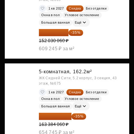
1 кв 2027
Скидка
Без отделки
Окна в пол
Угловое остекление
Большая ванная
Ещё
98 819 539 ₽
-35%
152 030 060 ₽
609 245 ₽ за м²
5-комнатная,
162.2м²
ЖК Сидней Сити, 5.2 корпус, 3 секция, 43
этаж, №675
1 кв 2027
Скидка
Без отделки
Окна в пол
Угловое остекление
Большая ванная
Ещё
106 199 639 ₽
-35%
163 384 060 ₽
654 745 ₽ за м²