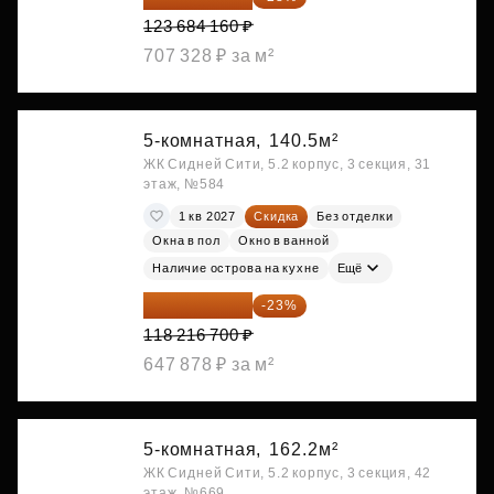
123 684 160 ₽
707 328 ₽ за м²
5-комнатная,
140.5м²
ЖК Сидней Сити, 5.2 корпус, 3 секция, 31
этаж, №584
1 кв 2027
Скидка
Без отделки
Окна в пол
Окно в ванной
Наличие острова на кухне
Ещё
91 026 859 ₽
-23%
118 216 700 ₽
647 878 ₽ за м²
5-комнатная,
162.2м²
ЖК Сидней Сити, 5.2 корпус, 3 секция, 42
этаж, №669