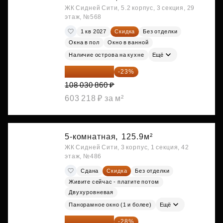
ЖК Сидней Сити, 5.2 корпус, 3 секция, 29
этаж, №568
1 кв 2027
Скидка
Без отделки
Окна в пол
Окно в ванной
Наличие острова на кухне
Ещё
83 183 762 ₽
-23%
108 030 860 ₽
603 218 ₽ за м²
5-комнатная,
125.9м²
ЖК Сидней Сити, 3 корпус, 1 секция, 42
этаж, №486
Сдана
Скидка
Без отделки
Живите сейчас - платите потом
Двухуровневая
Панорамное окно (1 и более)
Ещё
89 052 595 ₽
-28%