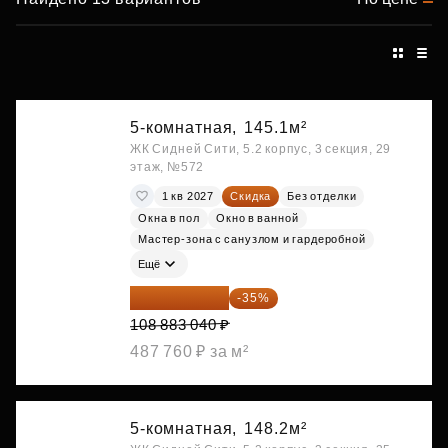
5-комнатная,
145.1м²
ЖК Сидней Сити, 5.2 корпус, 3 секция, 29
этаж, №572
1 кв 2027
Скидка
Без отделки
Окна в пол
Окно в ванной
Мастер-зона с санузлом и гардеробной
Ещё
70 773 976 ₽
-35%
108 883 040 ₽
487 760 ₽ за м²
5-комнатная,
148.2м²