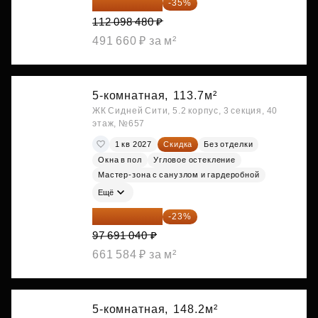
72 864 012 ₽
-35%
112 098 480 ₽
491 660 ₽ за м²
5-комнатная,
113.7м²
ЖК Сидней Сити, 5.2 корпус, 3 секция, 40
этаж, №657
1 кв 2027
Скидка
Без отделки
Окна в пол
Угловое остекление
Мастер-зона с санузлом и гардеробной
Ещё
75 222 101 ₽
-23%
97 691 040 ₽
661 584 ₽ за м²
5-комнатная,
148.2м²