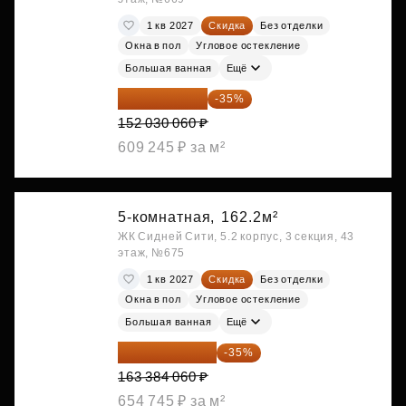
1 кв 2027
Скидка
Без отделки
Окна в пол
Угловое остекление
Большая ванная
Ещё
98 819 539 ₽
-35%
152 030 060 ₽
609 245 ₽ за м²
5-комнатная,
162.2м²
ЖК Сидней Сити, 5.2 корпус, 3 секция, 43
этаж, №675
1 кв 2027
Скидка
Без отделки
Окна в пол
Угловое остекление
Большая ванная
Ещё
106 199 639 ₽
-35%
163 384 060 ₽
654 745 ₽ за м²