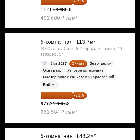
72 864 012 ₽
-35%
112 098 480 ₽
491 660 ₽ за м²
5-комнатная,
113.7м²
ЖК Сидней Сити, 5.2 корпус, 3 секция, 40
этаж, №657
1 кв 2027
Скидка
Без отделки
Окна в пол
Угловое остекление
Мастер-зона с санузлом и гардеробной
Ещё
75 222 101 ₽
-23%
97 691 040 ₽
661 584 ₽ за м²
5-комнатная,
148.2м²