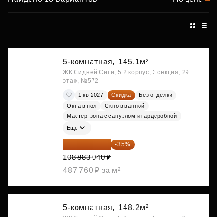
5-комнатная,
145.1м²
ЖК Сидней Сити, 5.2 корпус, 3 секция, 29
этаж, №572
1 кв 2027
Скидка
Без отделки
Окна в пол
Окно в ванной
Мастер-зона с санузлом и гардеробной
Ещё
70 773 976 ₽
-35%
108 883 040 ₽
487 760 ₽ за м²
5-комнатная,
148.2м²