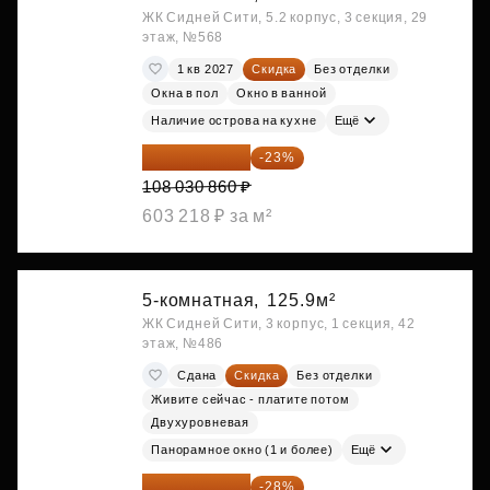
ЖК Сидней Сити, 5.2 корпус, 3 секция, 29
этаж, №568
1 кв 2027
Скидка
Без отделки
Окна в пол
Окно в ванной
Наличие острова на кухне
Ещё
83 183 762 ₽
-23%
108 030 860 ₽
603 218 ₽ за м²
5-комнатная,
125.9м²
ЖК Сидней Сити, 3 корпус, 1 секция, 42
этаж, №486
Сдана
Скидка
Без отделки
Живите сейчас - платите потом
Двухуровневая
Панорамное окно (1 и более)
Ещё
89 052 595 ₽
-28%