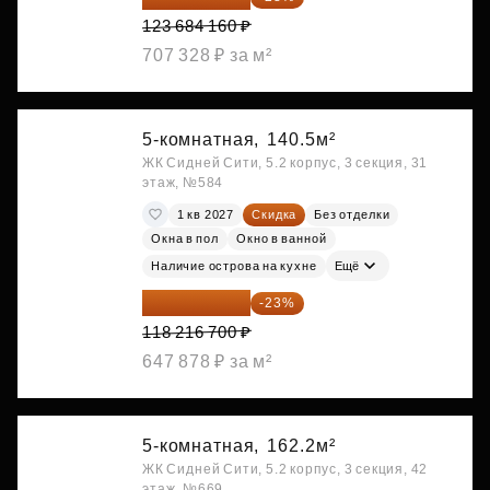
123 684 160 ₽
707 328 ₽ за м²
5-комнатная,
140.5м²
ЖК Сидней Сити, 5.2 корпус, 3 секция, 31
этаж, №584
1 кв 2027
Скидка
Без отделки
Окна в пол
Окно в ванной
Наличие острова на кухне
Ещё
91 026 859 ₽
-23%
118 216 700 ₽
647 878 ₽ за м²
5-комнатная,
162.2м²
ЖК Сидней Сити, 5.2 корпус, 3 секция, 42
этаж, №669