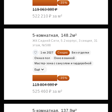
77 391 522 ₽
-35%
119 063 880 ₽
522 210 ₽ за м²
5-комнатная,
148.2м²
ЖК Сидней Сити, 5.2 корпус, 3 секция, 31
этаж, №588
1 кв 2027
Скидка
Без отделки
Окна в пол
Окно в ванной
Мастер-зона с санузлом и гардеробной
Ещё
77 873 172 ₽
-35%
119 804 880 ₽
525 460 ₽ за м²
5-комнатная,
137.9м²