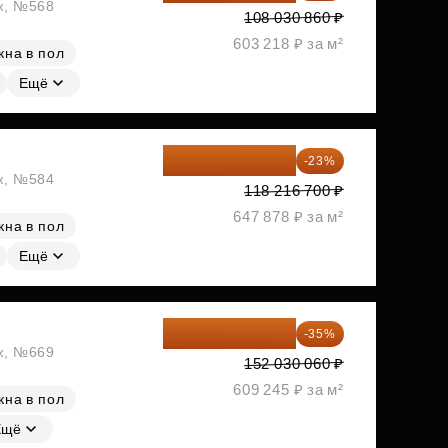
аж, №568
108 030 860 ₽
603 218 ₽ за м²
кна в пол
Ещё
91 026 859 ₽
-23%
аж, №584
118 216 700 ₽
647 878 ₽ за м²
кна в пол
Ещё
98 819 539 ₽
-35%
аж, №669
152 030 060 ₽
609 245 ₽ за м²
кна в пол
Ещё