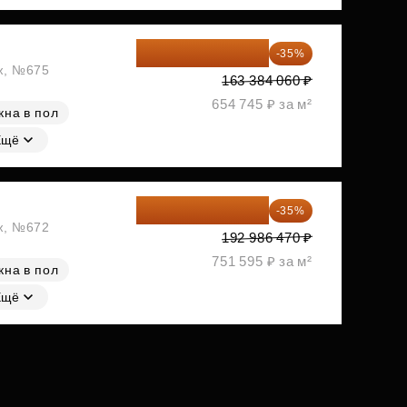
106 199 639 ₽
-35%
аж, №675
163 384 060 ₽
654 745 ₽ за м²
кна в пол
Ещё
125 441 206 ₽
-35%
аж, №672
192 986 470 ₽
751 595 ₽ за м²
кна в пол
Ещё