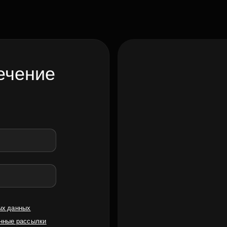
ечение
ых данных
нные рассылки