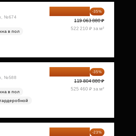
77 391 522 ₽
-35%
аж, №674
119 063 880 ₽
522 210 ₽ за м²
кна в пол
77 873 172 ₽
-35%
аж, №588
119 804 880 ₽
525 460 ₽ за м²
кна в пол
 гардеробной
83 183 762 ₽
-23%