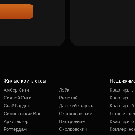
Жилые комплексы
Недвижим
Амбер Сити
Лэйк
Квартиры в
Сидней Сити
Римский
Квартиры в 
Скай Гарден
Датский квартал
Квартиры б
Симоновский Вал
Скандинавский
Готовая не
Архитектор
Настроение
Квартиры б
Роттердам
Сколковский
Коммерчес