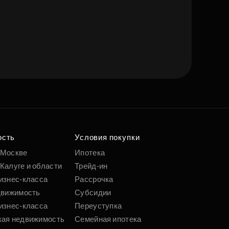
ость
Условия покупки
 Москве
Ипотека
Калуге и области
Трейд-ин
изнес-класса
Рассрочка
движимость
Субсидии
изнес-класса
Переуступка
кая недвижимость
Семейная ипотека