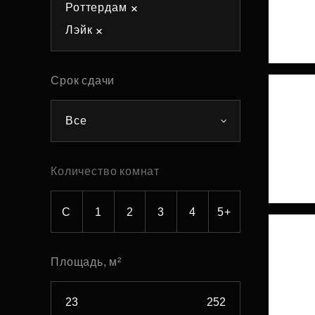
Роттердам
Рефинансирование
Лэйк
Срок сдачи
Все
Количество комнат
С
1
2
3
4
5+
Площадь, м²