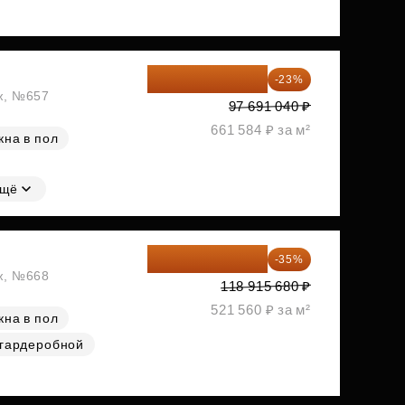
75 222 101 ₽
-23%
аж, №657
97 691 040 ₽
661 584 ₽ за м²
кна в пол
щё
77 295 192 ₽
-35%
аж, №668
118 915 680 ₽
521 560 ₽ за м²
кна в пол
 гардеробной