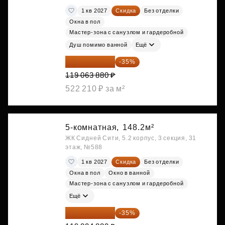
1 кв 2027
Скидка
Без отделки
Окна в пол
Мастер-зона с санузлом и гардеробной
Душ помимо ванной
Ещё
77 391 522 ₽
-35%
119 063 880 ₽
522 210 ₽ за м²
5-комнатная,
148.2м²
ЖК Сидней Сити, 5.2 корпус, 3 секция, 31
этаж, №588
1 кв 2027
Скидка
Без отделки
Окна в пол
Окно в ванной
Мастер-зона с санузлом и гардеробной
Ещё
77 873 172 ₽
-35%