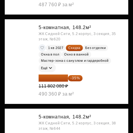
487 760 ₽ за м²
5-комнатная,
148.2м²
ЖК Сидней Сити, 5.2 корпус, 3 секция, 35
этаж, №620
1 кв 2027
Скидка
Без отделки
Окна в пол
Окно в ванной
Мастер-зона с санузлом и гардеробной
Ещё
72 671 352 ₽
-35%
111 802 080 ₽
490 360 ₽ за м²
5-комнатная,
148.2м²
ЖК Сидней Сити, 5.2 корпус, 3 секция, 38
этаж, №644