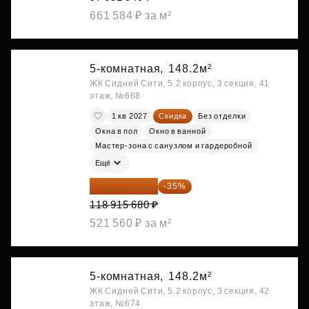
661 584 ₽ за м²
5-комнатная,
148.2м²
ЖК Сидней Сити, 5.2 корпус, 3 секция, 41
этаж, №668
1 кв 2027
Скидка
Без отделки
Окна в пол
Окно в ванной
Мастер-зона с санузлом и гардеробной
Ещё
77 295 192 ₽
-35%
118 915 680 ₽
521 560 ₽ за м²
5-комнатная,
148.2м²
ЖК Сидней Сити, 5.2 корпус, 3 секция, 42
этаж, №674