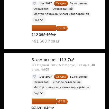
1 кв 2027
Скидка
Без отделки
Окна в пол
Окно в ванной
Мастер-зона с санузлом и гардеробной
Ещё
72 864 012 ₽
-35%
112 098 480 ₽
491 660 ₽ за м²
5-комнатная,
113.7м²
ЖК Сидней Сити, 5.2 корпус, 3 секция, 40
этаж, №657
1 кв 2027
Скидка
Без отделки
Окна в пол
Угловое остекление
Мастер-зона с санузлом и гардеробной
Ещё
75 222 101 ₽
-23%
97 691 040 ₽