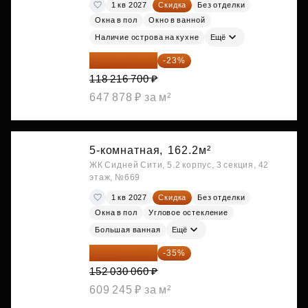
1 кв 2027
Скидка
Без отделки
Окна в пол
Окно в ванной
Наличие острова на кухне
Ещё
91 026 859 ₽
-23%
118 216 700 ₽
647 878 ₽ за м²
5-комнатная,
162.2м²
ЖК Сидней Сити, 5.2 корпус, 3 секция, 42
этаж, №669
1 кв 2027
Скидка
Без отделки
Окна в пол
Угловое остекление
Большая ванная
Ещё
98 819 539 ₽
-35%
152 030 060 ₽
609 245 ₽ за м²