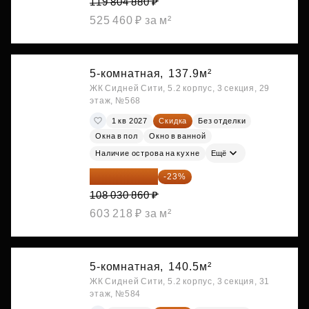
119 804 880 ₽
525 460 ₽ за м²
5-комнатная,
137.9м²
ЖК Сидней Сити, 5.2 корпус, 3 секция, 29
этаж, №568
1 кв 2027
Скидка
Без отделки
Окна в пол
Окно в ванной
Наличие острова на кухне
Ещё
83 183 762 ₽
-23%
108 030 860 ₽
603 218 ₽ за м²
5-комнатная,
140.5м²
ЖК Сидней Сити, 5.2 корпус, 3 секция, 31
этаж, №584