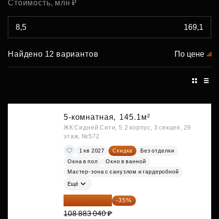
Стоимость, млн ₽
Найдено 12 вариантов
По цене
5-комнатная,
145.1м²
ЖК Сидней Сити, 5.2 корпус, 3 секция, 29
этаж, №572
1 кв 2027
Скидка
Без отделки
Окна в пол
Окно в ванной
Мастер-зона с санузлом и гардеробной
Ещё
70 773 976 ₽
-35%
108 883 040 ₽