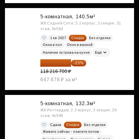
5-комнатная,
140.5м²
ЖК Сидней Сити, 5.2 корпус, 3 секция, 31
этаж, №584
1 кв 2027
Скидка
Без отделки
Окна в пол
Окно в ванной
Наличие острова на кухне
Ещё
91 026 859 ₽
-23%
118 216 700 ₽
647 878 ₽ за м²
5-комнатная,
132.3м²
ЖК Роттердам, 2.3 корпус, 3 секция, 29
этаж, №599
Сдана
Скидка
Без отделки
Живите сейчас - платите потом