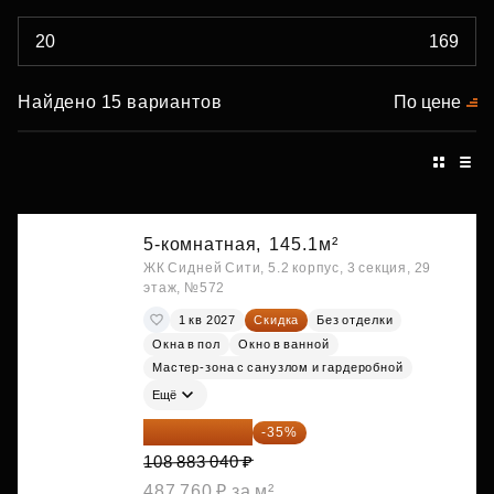
Найдено 15 вариантов
По цене
5-комнатная,
145.1м²
ЖК Сидней Сити, 5.2 корпус, 3 секция, 29
этаж, №572
1 кв 2027
Скидка
Без отделки
Окна в пол
Окно в ванной
Мастер-зона с санузлом и гардеробной
Ещё
70 773 976 ₽
-35%
108 883 040 ₽
487 760 ₽ за м²