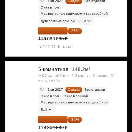
1 кв 2027
Скидка
Без отделки
Окна в пол
Мастер-зона с санузлом и гардеробной
Душ помимо ванной
Ещё
77 391 522 ₽
-35%
119 063 880 ₽
522 210 ₽ за м²
5-комнатная,
148.2м²
ЖК Сидней Сити, 5.2 корпус, 3 секция, 31
этаж, №588
1 кв 2027
Скидка
Без отделки
Окна в пол
Окно в ванной
Мастер-зона с санузлом и гардеробной
Ещё
77 873 172 ₽
-35%
119 804 880 ₽