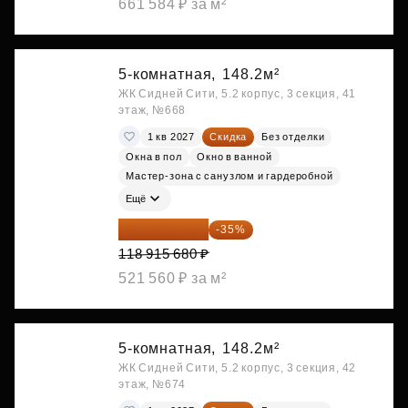
661 584 ₽ за м²
5-комнатная,
148.2м²
ЖК Сидней Сити, 5.2 корпус, 3 секция, 41
этаж, №668
1 кв 2027
Скидка
Без отделки
Окна в пол
Окно в ванной
Мастер-зона с санузлом и гардеробной
Ещё
77 295 192 ₽
-35%
118 915 680 ₽
521 560 ₽ за м²
5-комнатная,
148.2м²
ЖК Сидней Сити, 5.2 корпус, 3 секция, 42
этаж, №674