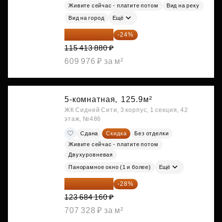
Живите сейчас - платите потом
Вид на реку
Вид на город
Ещё
87 714 549 ₽
-24%
115 413 880 ₽
609 976 ₽ за м²
5-комнатная,
125.9м²
ЖК Сидней Сити, 3 корпус, 1 секция, 42
этаж, №486
Сдана
Скидка
Без отделки
Живите сейчас - платите потом
Двухуровневая
Панорамное окно (1 и более)
Ещё
89 052 595 ₽
-28%
123 684 160 ₽
707 328 ₽ за м²