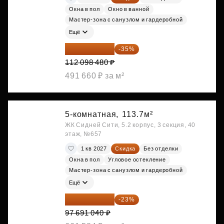
Окна в пол
Окно в ванной
Мастер-зона с санузлом и гардеробной
Ещё
72 864 012 ₽
-35%
112 098 480 ₽
491 660 ₽ за м²
5-комнатная,
113.7м²
ЖК Сидней Сити, 5.2 корпус, 3 секция, 40
этаж, №657
1 кв 2027
Скидка
Без отделки
Окна в пол
Угловое остекление
Мастер-зона с санузлом и гардеробной
Ещё
75 222 101 ₽
-23%
97 691 040 ₽