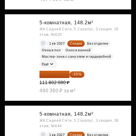
5-комнатная,
148.2м²
ЖК Сидней Сити, 5.2 корпус, 3 секция, 35
этаж, №620
1 кв 2027
Скидка
Без отделки
Окна в пол
Окно в ванной
Мастер-зона с санузлом и гардеробной
Ещё
72 671 352 ₽
-35%
111 802 080 ₽
490 360 ₽ за м²
5-комнатная,
148.2м²
ЖК Сидней Сити, 5.2 корпус, 3 секция, 38
этаж, №644
1 кв 2027
Скидка
Без отделки