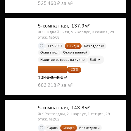
525 460 ₽ за м²
5-комнатная,
137.9м²
ЖК Сидней Сити, 5.2 корпус, 3 секция, 29
этаж, №568
1 кв 2027
Скидка
Без отделки
Окна в пол
Окно в ванной
Наличие острова на кухне
Ещё
83 183 762 ₽
-23%
108 030 860 ₽
603 218 ₽ за м²
5-комнатная,
143.8м²
ЖК Роттердам, 2.1 корпус, 1 секция, 29
этаж, №202
Сдана
Скидка
Без отделки