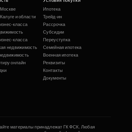
ость
Условия покупки
 Москве
Ипотека
Калуге и области
Трейд-ин
изнес-класса
Рассрочка
движимость
Субсидии
изнес-класса
Переуступка
кая недвижимость
Семейная ипотека
недвижимость
Военная ипотека
ртиру онлайн
Реквизиты
дки
Контакты
Документы
 сайте материалы принадлежат ГК ФСК. Любая