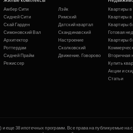
Жилые комплексы
Недвижим
Амбер Сити
Лэйк
Квартиры в
Сидней Сити
Римский
Квартиры в 
Скай Гарден
Датский квартал
Квартиры б
Симоновский Вал
Скандинавский
Готовая не
Архитектор
Настроение
Квартиры б
Роттердам
Сколковский
Коммерчес
Сидней Прайм
Движение. Говорово
Вторичная 
Режиссер
Купить ква
Акции и ски
Статьи
5) и еще 38 ипотечных программ. Все права на публикуемые на