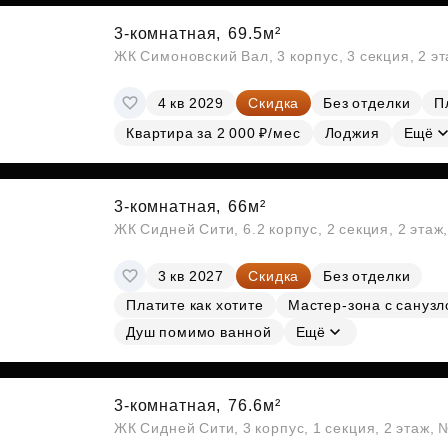
3-комнатная,
69.5м²
ЖК Симоновский Вал, 3 корпус, 3 секция, 2 э
4 кв 2029
Скидка
Без отделки
П
Квартира за 2 000 ₽/мес
Лоджия
Ещё
3-комнатная,
66м²
ЖК Сидней Сити, 6.2 корпус, 2 секция, 2 эта
3 кв 2027
Скидка
Без отделки
Платите как хотите
Мастер-зона с сануз
Душ помимо ванной
Ещё
3-комнатная,
76.6м²
ЖК Сидней Сити, 3 корпус, 1 секция, 2 этаж, 