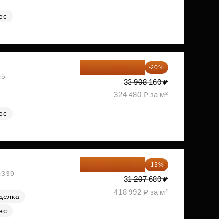
ес
27 126 528 ₽
-20%
№5
33 908 160 ₽
324 480 ₽ за м²
ес
27 150 682 ₽
-13%
№339
31 207 680 ₽
418 992 ₽ за м²
делка
ес