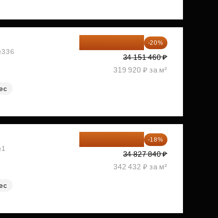
27 321 168 ₽
-20%
№336
34 151 460 ₽
319 920 ₽ за м²
ес
28 558 829 ₽
-18%
№1
34 827 840 ₽
342 432 ₽ за м²
ес