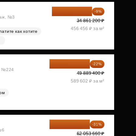
31 723 692 ₽
-9%
таж, №3
34 861 200 ₽
456 456 ₽ за м²
латите как хотите
38 913 732 ₽
-22%
ж, №224
49 889 400 ₽
589 602 ₽ за м²
лом
42 817 025 ₽
-31%
№6
62 053 660 ₽