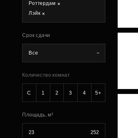
Роттердам
Рефинансирование
Лэйк
Срок сдачи
Все
Количество комнат
С
1
2
3
4
5+
Площадь, м²