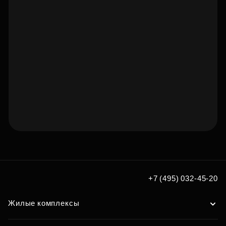
Подберите квартиру
мечты по удобным вам
+7 (495) 032-45-20
параметрам
Жилые комплексы
Подобрать