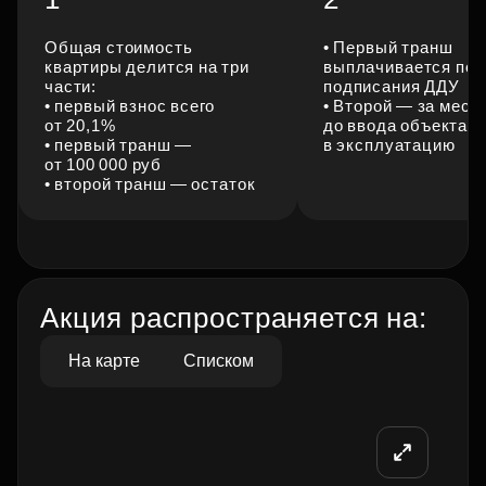
Общая стоимость
• Первый транш
квартиры делится на три
выплачивается пос
части:
подписания ДДУ
• первый взнос всего
• Второй — за меся
от 20,1%
до ввода объекта
• первый транш —
в эксплуатацию
от 100 000 руб
• второй транш — остаток
Акция распространяется на:
На карте
Списком