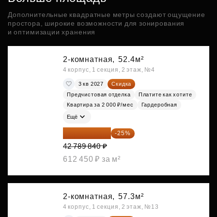
Дополнительные квадратные метры создают ощущение
простора, широкие возможности для зонирования
и оптимизации хранения
2-комнатная,
52.4м²
4 корпус, 1 секция, 2 этаж, №4
3 кв 2027
Скидка
Предчистовая отделка
Платите как хотите
Квартира за 2 000 ₽/мес
Гардеробная
Ещё
32 092 380 ₽
-25%
42 789 840 ₽
612 450 ₽ за м²
2-комнатная,
57.3м²
4 корпус, 1 секция, 2 этаж, №13