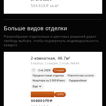
504 618 ₽ за м²
Больше видов отделки
Разнообразие отделочных и цветовых решений дарит
свободу выбора, чтобы подчеркнуть индивидуальность
каждого
2-комнатная,
46.7м²
5 корпус, 1 секция, 2 этаж, №648
2 кв 2028
Скидка
Предчистовая отделка
Платите как хотите
Квартира за 2 000 ₽/мес
Гардеробная
Ещё
29 884 124 ₽
-33%
44 603 170 ₽