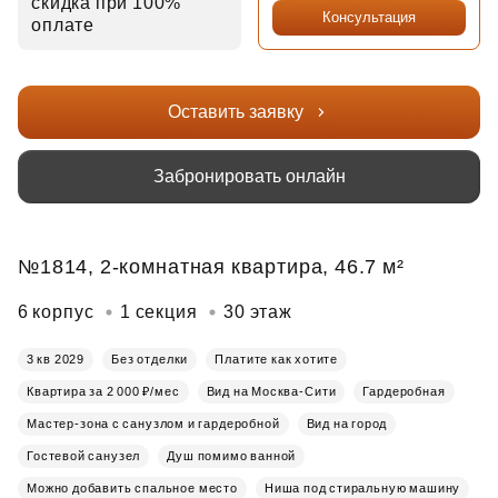
скидка при 100%
Консультация
оплате
Оставить заявку
Забронировать онлайн
№1814, 2-комнатная квартира, 46.7 м²
6 корпус
1 секция
30 этаж
3 кв 2029
Без отделки
Платите как хотите
Квартира за 2 000 ₽/мес
Вид на Москва-Сити
Гардеробная
Мастер-зона с санузлом и гардеробной
Вид на город
Гостевой санузел
Душ помимо ванной
Можно добавить спальное место
Ниша под стиральную машину