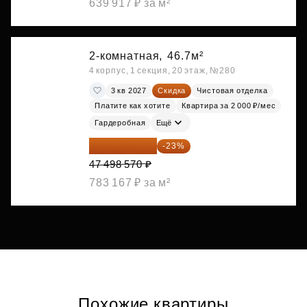
639 917 ₽ за м²
2-комнатная,
46.7м²
4 корпус, 1 секция, 20 этаж, №280
3 кв 2027
Скидка
Чистовая отделка
Платите как хотите
Квартира за 2 000 ₽/мес
Гардеробная
Ещё
36 573 899 ₽
-23%
47 498 570 ₽
783 167 ₽ за м²
Похожие квартиры