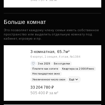
Больше комнат
Это позволяет каждому члену семьи иметь собственное
пространство или выделить отдельную комнату под
кабинет, игровую и пр.
3-комнатная,
65.7м²
6 корпус, 1 секция, 4 этаж, №1384
3 кв 2029
Без отделки
Платите как хотите
Квартира за 2 000 ₽/мес
Нестандартное окно
Увеличенное число окон
Ещё
33 204 780 ₽
505 400 ₽ за м²