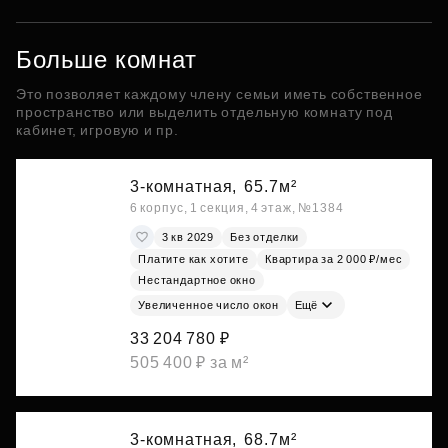
Больше комнат
Это позволяет каждому члену семьи иметь собственное
пространство или выделить отдельную комнату под
кабинет, игровую и пр.
3-комнатная,
65.7м²
6 корпус, 1 секция, 4 этаж, №1384
3 кв 2029
Без отделки
Платите как хотите
Квартира за 2 000 ₽/мес
Нестандартное окно
Увеличенное число окон
Ещё
33 204 780 ₽
505 400 ₽ за м²
3-комнатная,
68.7м²