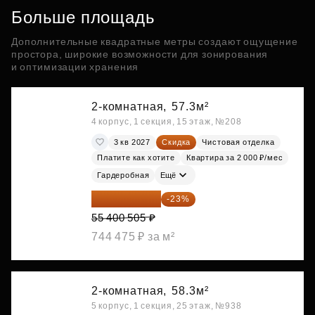
Больше площадь
Дополнительные квадратные метры создают ощущение
простора, широкие возможности для зонирования
и оптимизации хранения
2-комнатная,
57.3м²
4 корпус, 1 секция, 15 этаж, №208
3 кв 2027
Скидка
Чистовая отделка
Платите как хотите
Квартира за 2 000 ₽/мес
Гардеробная
Ещё
42 658 389 ₽
-23%
55 400 505 ₽
744 475 ₽ за м²
2-комнатная,
58.3м²
5 корпус, 1 секция, 25 этаж, №938