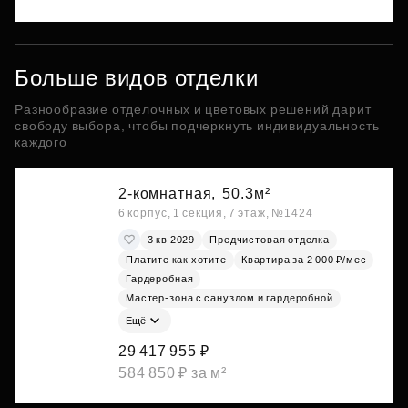
Больше видов отделки
Разнообразие отделочных и цветовых решений дарит
свободу выбора, чтобы подчеркнуть индивидуальность
каждого
2-комнатная,
50.3м²
6 корпус, 1 секция, 7 этаж, №1424
3 кв 2029
Предчистовая отделка
Платите как хотите
Квартира за 2 000 ₽/мес
Гардеробная
Мастер-зона с санузлом и гардеробной
Ещё
29 417 955 ₽
584 850 ₽ за м²