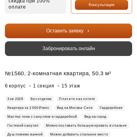
скидка при 100%
Консультация
оплате
Оставить заявку
Забронировать онлайн
№1560, 2-комнатная квартира, 50.3 м²
6 корпус
1 секция
15 этаж
3 кв 2029
Без отделки
Платите как хотите
Квартира за 2 000 ₽/мес
Вид на Москва-Сити
Гардеробная
Мастер-зона с санузлом и гардеробной
Вид на город
Гостевой санузел
Можно поставить большую кровать в спальне
Душ помимо ванной
Можно добавить спальное место