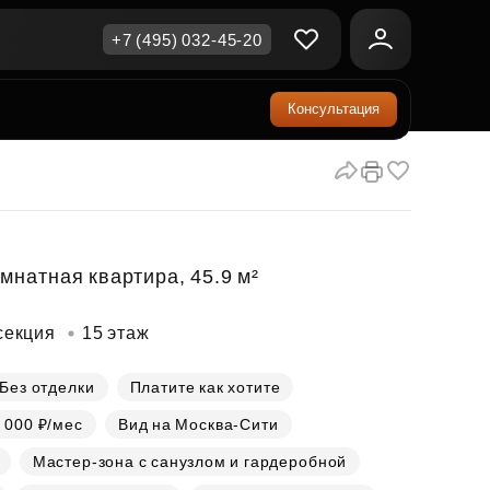
+7 (495) 032-45-20
Консультация
ичная недвижимость
еринский капитал
ите сейчас — платите
ка и продажа
ом
упка онлайн
Все акции
А
родная недвижимость
и скидки
мнатная квартира, 45.9 м²
рт в окружении природы
Все акции
секция
15 этаж
стиции в коммерцию
возможности для роста
Без отделки
Платите как хотите
 000 ₽/мес
Вид на Москва-Сити
осы и ответы
Мастер-зона с санузлом и гардеробной
ы на популярные вопросы