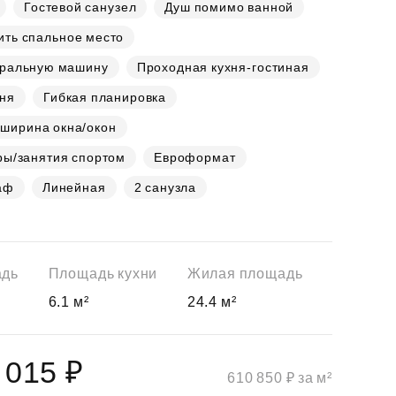
Гостевой санузел
Душ помимо ванной
ить спальное место
иральную машину
Проходная кухня-гостиная
хня
Гибкая планировка
 ширина окна/окон
ры/занятия спортом
Евроформат
аф
Линейная
2 санузла
адь
Площадь кухни
Жилая площадь
6.1 м²
24.4 м²
 015 ₽
610 850 ₽ за м²