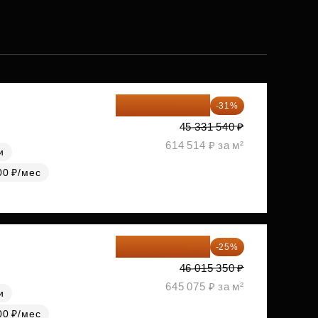
31 278 763 ₽
-31%
45 331 540 ₽
614 514 ₽ за м²
и
00 ₽/мес
34 511 513 ₽
-25%
46 015 350 ₽
645 075 ₽ за м²
и
00 ₽/мес