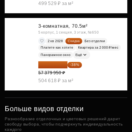
499 529 ₽ за м²
3-комнатная,
70.5м²
5 корпус, 1 секция, 3 этаж, №650
2 кв 2028
Скидка
Без отделки
Платите как хотите
Квартира за 2 000 ₽/мес
Панорамное окно
Ещё
35 575 569 ₽
-38%
57 379 950 ₽
504 618 ₽ за м²
Больше видов отделки
Разнообразие отделочных и цветовых решений дарит
свободу выбора, чтобы подчеркнуть индивидуальность
каждого