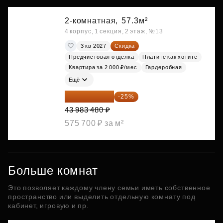
2-комнатная,
57.3м²
4 корпус, 1 секция, 2 этаж, №13
3 кв 2027
Скидка
Предчистовая отделка
Платите как хотите
Квартира за 2 000 ₽/мес
Гардеробная
Ещё
32 987 610 ₽
-25%
43 983 480 ₽
575 700 ₽ за м²
Больше комнат
Это позволяет каждому члену семьи иметь собственное
пространство или выделить отдельную комнату под
кабинет, игровую и пр.