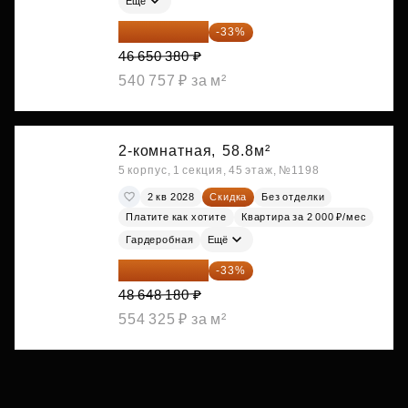
Ещё
31 255 755 ₽
-33%
46 650 380 ₽
540 757 ₽ за м²
2-комнатная,
58.8м²
5 корпус, 1 секция, 45 этаж, №1198
2 кв 2028
Скидка
Без отделки
Платите как хотите
Квартира за 2 000 ₽/мес
Гардеробная
Ещё
32 594 281 ₽
-33%
48 648 180 ₽
554 325 ₽ за м²