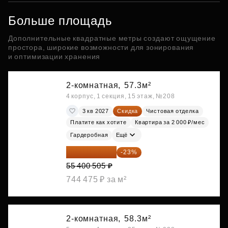
Больше площадь
Дополнительные квадратные метры создают ощущение
простора, широкие возможности для зонирования
и оптимизации хранения
2-комнатная,
57.3м²
4 корпус, 1 секция, 15 этаж, №208
3 кв 2027
Скидка
Чистовая отделка
Платите как хотите
Квартира за 2 000 ₽/мес
Гардеробная
Ещё
42 658 389 ₽
-23%
55 400 505 ₽
744 475 ₽ за м²
2-комнатная,
58.3м²