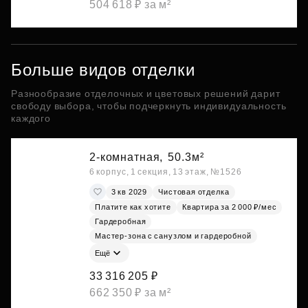
504 618 ₽ за м²
Больше видов отделки
Разнообразие отделочных и цветовых решений дарит
свободу выбора, чтобы подчеркнуть индивидуальность
каждого
2-комнатная,
50.3м²
6 корпус, 1 секция, 13 этаж, №1526
3 кв 2029
Чистовая отделка
Платите как хотите
Квартира за 2 000 ₽/мес
Гардеробная
Мастер-зона с санузлом и гардеробной
Ещё
33 316 205 ₽
662 350 ₽ за м²