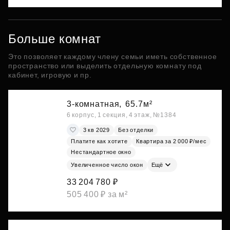
Больше комнат
Это позволяет каждому члену семьи иметь собственное
пространство или выделить отдельную комнату под
кабинет, игровую и пр.
3-комнатная,
65.7м²
6 корпус, 1 секция, 4 этаж, №1384
3 кв 2029
Без отделки
Платите как хотите
Квартира за 2 000 ₽/мес
Нестандартное окно
Увеличенное число окон
Ещё
33 204 780 ₽
505 400 ₽ за м²