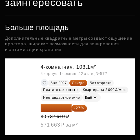
заинтересовать
Больше площадь
Дополнительные квадратные метры создают ощущение
простора, широкие возможности для зонирования
и оптимизации хранения
4-комнатная,
103.1м²
4 корпус, 1 секция, 42 этаж, №577
3 кв 2027
Скидка
Без отделки
Платите как хотите
Квартира за 2 000 ₽/мес
Нестандартное окно
Ещё
58 938 455 ₽
-27%
80 737 610 ₽
571 663 ₽ за м²