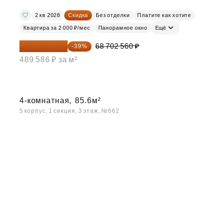
2 кв 2028
Скидка
Без отделки
Платите как хотите
Квартира за 2 000 ₽/мес
Панорамное окно
Ещё
41 908 562 ₽
68 702 560 ₽
-39%
489 586 ₽ за м²
4-комнатная,
85.6м²
5 корпус, 1 секция, 3 этаж, №662