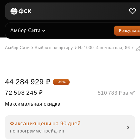
Амбер Сити
Консульта
Амбер Сити
Выбрать квартиру
№ 1000, 4-комнатная, 86.7 м²
44 284 929 ₽
-39%
72 598 245 ₽
510 783 ₽ за м²
Максимальная скидка
Фиксация цены на 90 дней
по программе трейд‑ин