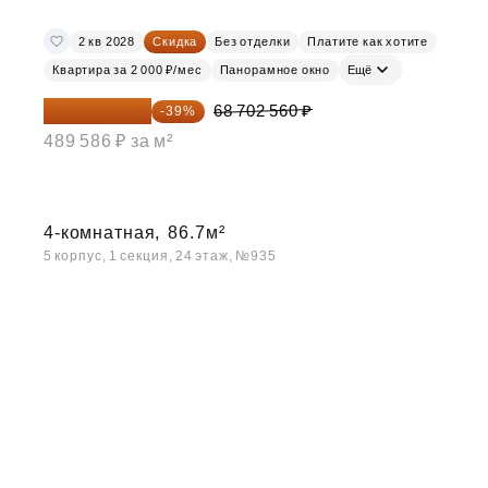
2 кв 2028
Скидка
Без отделки
Платите как хотите
Квартира за 2 000 ₽/мес
Панорамное окно
Ещё
41 908 562 ₽
68 702 560 ₽
-39%
489 586 ₽ за м²
4-комнатная,
86.7м²
5 корпус, 1 секция, 24 этаж, №935