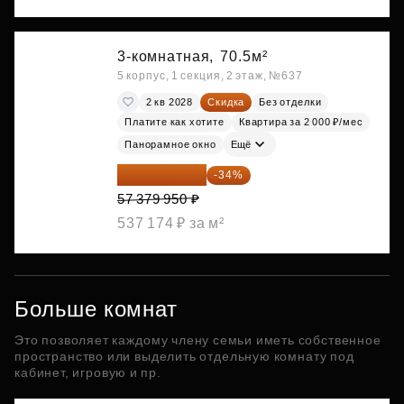
3-комнатная,
70.5м²
5 корпус, 1 секция, 2 этаж, №637
2 кв 2028
Скидка
Без отделки
Платите как хотите
Квартира за 2 000 ₽/мес
Панорамное окно
Ещё
37 870 767 ₽
-34%
57 379 950 ₽
537 174 ₽ за м²
Больше комнат
Это позволяет каждому члену семьи иметь собственное
пространство или выделить отдельную комнату под
кабинет, игровую и пр.