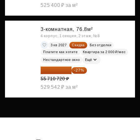
525 400 ₽ за м²
3-комнатная,
76.8м²
4 корпус, 1 секция, 2 этаж, №8
3 кв 2027
Скидка
Без отделки
Платите как хотите
Квартира за 2 000 ₽/мес
Нестандартное окно
Ещё
40 668 826 ₽
-27%
55 710 720 ₽
529 542 ₽ за м²