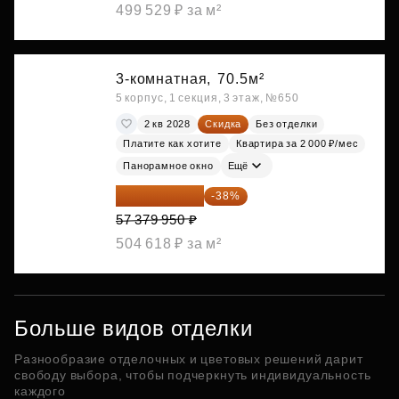
499 529 ₽ за м²
3-комнатная,
70.5м²
5 корпус, 1 секция, 3 этаж, №650
2 кв 2028
Скидка
Без отделки
Платите как хотите
Квартира за 2 000 ₽/мес
Панорамное окно
Ещё
35 575 569 ₽
-38%
57 379 950 ₽
504 618 ₽ за м²
Больше видов отделки
Разнообразие отделочных и цветовых решений дарит
свободу выбора, чтобы подчеркнуть индивидуальность
каждого