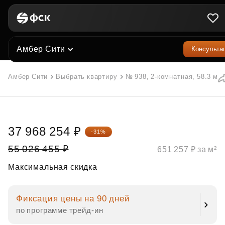
Амбер Сити
Консульта
Амбер Сити
Выбрать квартиру
№ 938, 2-комнатная, 58.3 м²
37 968 254 ₽
-31%
55 026 455 ₽
651 257 ₽ за м²
Максимальная скидка
Фиксация цены на 90 дней
по программе трейд‑ин