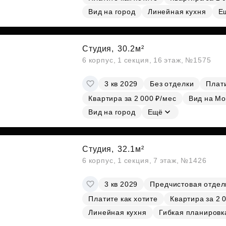
Вид на город
Линейная кухня
Е
Студия,
30.2м²
6 корпус, 1 секция, 16 этаж, №1575
3 кв 2029
Без отделки
Плати
Квартира за 2 000 ₽/мес
Вид на Мо
Вид на город
Ещё
Студия,
32.1м²
6 корпус, 1 секция, 7 этаж, №1426
3 кв 2029
Предчистовая отдел
Платите как хотите
Квартира за 2 
Линейная кухня
Гибкая планировк