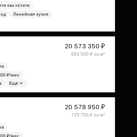
те как хотите
род
Линейная кухня
20 573 350 ₽
683 500 ₽ за м²
ка
000 ₽/мес
а
Ещё
20 578 950 ₽
729 750 ₽ за м²
ка
000 ₽/мес