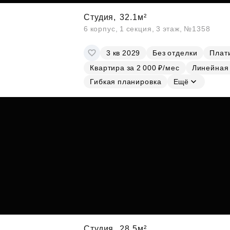
Студия,
32.1м²
6 корпус, 1 секция, 3 этаж, №1358
3 кв 2029
Без отделки
Плати
Квартира за 2 000 ₽/мес
Линейная
Гибкая планировка
Ещё
Студия,
28.5м²