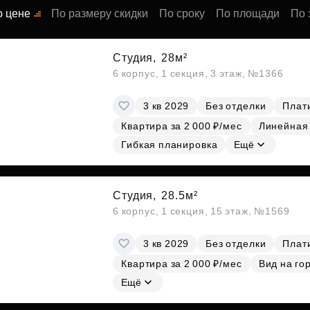
Субсидии
о цене
По размеру скидки
По сроку
По площади
По 
Студия,
28м²
6 корпус, 1 секция, 3 этаж, №1366
3 кв 2029
Без отделки
Плати
Квартира за 2 000 ₽/мес
Линейная
Гибкая планировка
Ещё
Студия,
28.5м²
6 корпус, 1 секция, 15 этаж, №1569
3 кв 2029
Без отделки
Плати
Квартира за 2 000 ₽/мес
Вид на го
Ещё