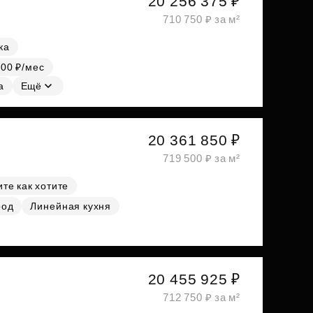
20 256 375 ₽
710 750 ₽ за м²
ка
000 ₽/мес
а
Ещё
20 361 850 ₽
719 500 ₽ за м²
те как хотите
род
Линейная кухня
20 455 925 ₽
712 750 ₽ за м²