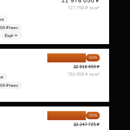
21 978 050 ₽
727 750 ₽ за м²
ка
000 ₽/мес
Ещё
22 054 022 ₽
-33%
32 916 450 ₽
782 058 ₽ за м²
ки
000 ₽/мес
22 275 976 ₽
-33%
33 247 725 ₽