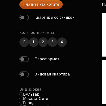
Платите как хотите
П
Рефинансирование
Квартиры со скидкой
Количество комнат
C
1
2
3
4
Евроформат
Видовая квартира
Вид из окна
Бульвар
Москва-Сити
Город