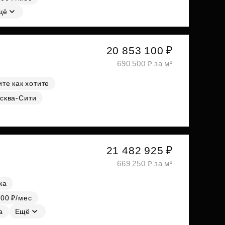
щё
20 853 100 ₽
690 500 ₽ за м²
те как хотите
сква-Сити
21 482 925 ₽
669 250 ₽ за м²
ка
000 ₽/мес
а
Ещё