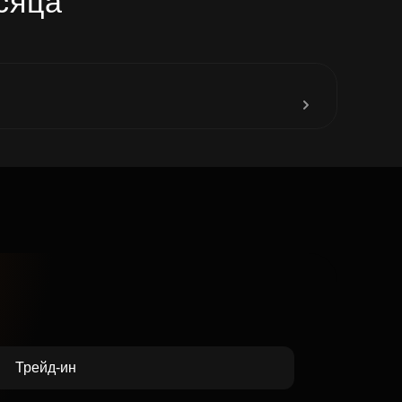
сяца
до 31
Трейд-ин