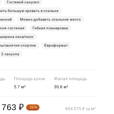
Гостевой санузел
ить большую кровать в спальне
ванной
Можно добавить спальное место
хня-гостиная
Гибкая планировка
 ширина окна/окон
ры/занятия спортом
Евроформат
2 санузла
адь
Площадь кухни
Жилая площадь
5.7 м²
30.6 м²
 763 ₽
-25%
604 575 ₽ за м²