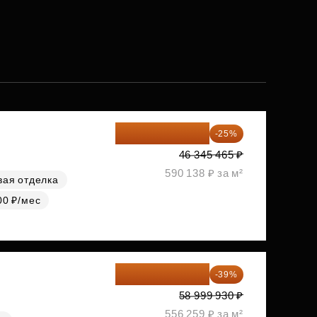
34 759 099 ₽
-25%
46 345 465 ₽
590 138 ₽ за м²
вая отделка
00 ₽/мес
35 989 957 ₽
-39%
58 999 930 ₽
556 259 ₽ за м²