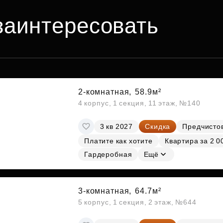
заинтересовать
2-комнатная,
58.9м²
4 корпус, 1 секция, 11 этаж, №140
3 кв 2027
Скидка
Предчисто
Платите как хотите
Квартира за 2 0
Гардеробная
Ещё
3-комнатная,
64.7м²
5 корпус, 1 секция, 2 этаж, №644