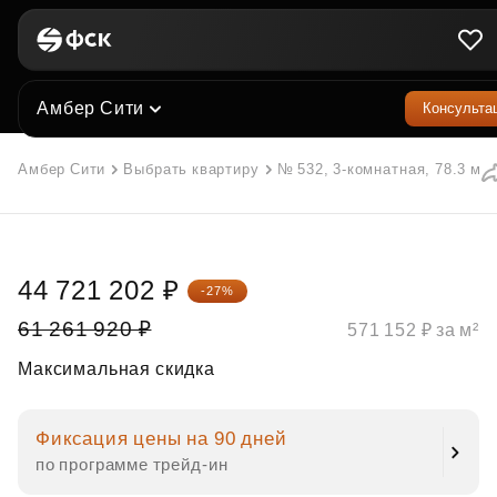
Амбер Сити
Консульта
Амбер Сити
Выбрать квартиру
№ 532, 3-комнатная, 78.3 м²
44 721 202 ₽
-27%
61 261 920 ₽
571 152 ₽ за м²
Максимальная скидка
Фиксация цены на 90 дней
по программе трейд‑ин