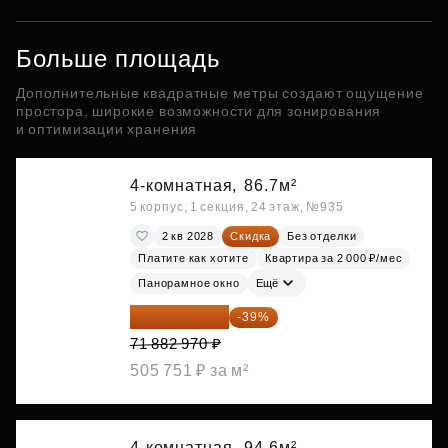
Больше площадь
Дополнительные квадратные метры создают ощущение
простора, широкие возможности для зонирования
и оптимизации хранения
4-комнатная,
86.7м²
5 корпус, 1 секция, 24 этаж, №935
2 кв 2028
Скидка
Без отделки
Платите как хотите
Квартира за 2 000 ₽/мес
Панорамное окно
Ещё
43 848 612 ₽
-39%
71 882 970 ₽
505 751 ₽ за м²
4-комнатная,
94.6м²