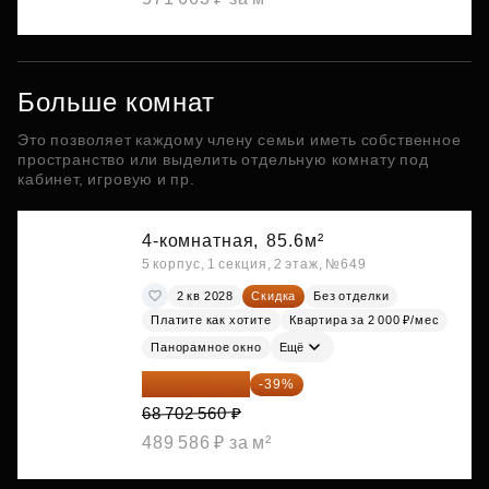
Больше комнат
Это позволяет каждому члену семьи иметь собственное
пространство или выделить отдельную комнату под
кабинет, игровую и пр.
4-комнатная,
85.6м²
5 корпус, 1 секция, 2 этаж, №649
2 кв 2028
Скидка
Без отделки
Платите как хотите
Квартира за 2 000 ₽/мес
Панорамное окно
Ещё
41 908 562 ₽
-39%
68 702 560 ₽
489 586 ₽ за м²