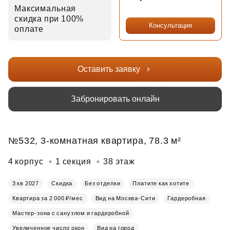
Максимальная
скидка при 100%
Консультация
оплате
Оставить заявку
Забронировать онлайн
№532, 3-комнатная квартира, 78.3 м²
4 корпус
1 секция
38 этаж
3 кв 2027
Скидка
Без отделки
Платите как хотите
Квартира за 2 000 ₽/мес
Вид на Москва-Сити
Гардеробная
Мастер-зона с санузлом и гардеробной
Увеличенное число окон
Вид на город