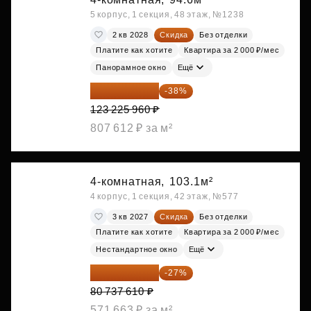
5 корпус, 1 секция, 48 этаж, №1238
2 кв 2028
Скидка
Без отделки
Платите как хотите
Квартира за 2 000 ₽/мес
Панорамное окно
Ещё
76 400 095 ₽
-38%
123 225 960 ₽
807 612 ₽ за м²
4-комнатная,
103.1м²
4 корпус, 1 секция, 42 этаж, №577
3 кв 2027
Скидка
Без отделки
Платите как хотите
Квартира за 2 000 ₽/мес
Нестандартное окно
Ещё
58 938 455 ₽
-27%
80 737 610 ₽
571 663 ₽ за м²