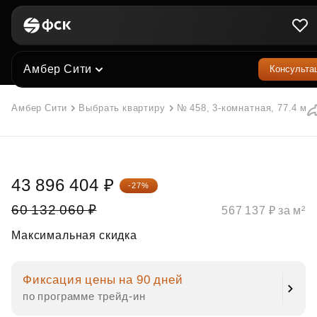
Амбер Сити
Консульта
Амбер Сити
Выбрать квартиру
№ 458, 3-комнатная, 77.4 м²
43 896 404 ₽
-27%
60 132 060 ₽
567 137 ₽ за м²
Максимальная скидка
Фиксация цены на 90 дней
по программе трейд‑ин