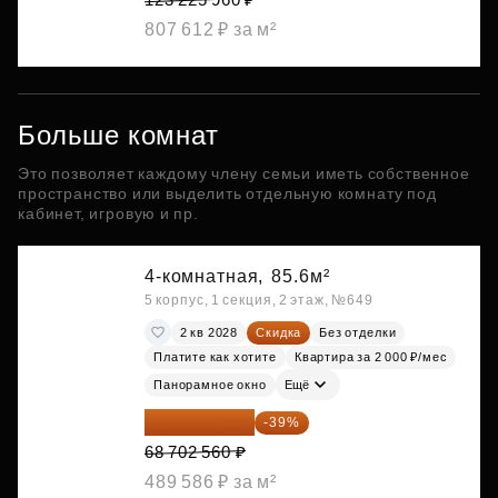
807 612 ₽ за м²
Больше комнат
Это позволяет каждому члену семьи иметь собственное
пространство или выделить отдельную комнату под
кабинет, игровую и пр.
4-комнатная,
85.6м²
5 корпус, 1 секция, 2 этаж, №649
2 кв 2028
Скидка
Без отделки
Платите как хотите
Квартира за 2 000 ₽/мес
Панорамное окно
Ещё
41 908 562 ₽
-39%
68 702 560 ₽
489 586 ₽ за м²