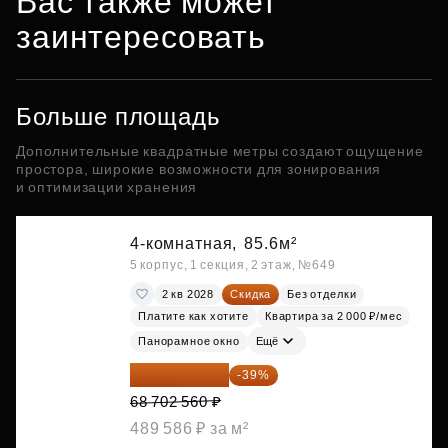
Вас также может
заинтересовать
Больше площадь
Дополнительные квадратные метры создают ощущение
простора, широкие возможности для зонирования
и оптимизации хранения
4-комнатная,
85.6м²
5 корпус, 1 секция, 2 этаж, №649
2 кв 2028
Скидка
Без отделки
Платите как хотите
Квартира за 2 000 ₽/мес
Панорамное окно
Ещё
41 908 562 ₽
-39%
68 702 560 ₽
489 586 ₽ за м²