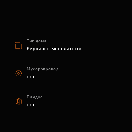
Тип дома
Кирпично-монолитный
Мусоропровод
нет
Пандус
нет