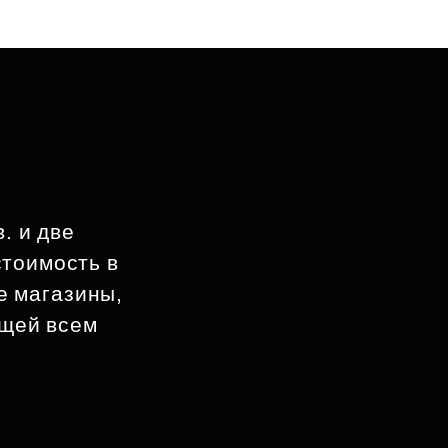
. и две
стоимость в
е магазины,
ющей всем