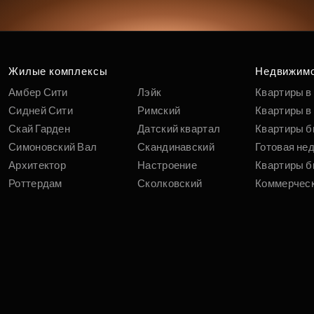
Жилые комплексы
Недвижим
Амбер Сити
Лэйк
Квартиры в
Сидней Сити
Римский
Квартиры в 
Скай Гарден
Датский квартал
Квартиры б
Симоновский Вал
Скандинавский
Готовая не
Архитектор
Настроение
Квартиры б
Роттердам
Сколковский
Коммерчес
Сидней Прайм
Движение. Говорово
Вторичная 
Режиссер
Купить ква
Акции и ски
Статьи