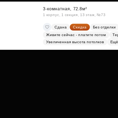
3-комнатная,
72.8м²
1 корпус, 1 секция, 13 этаж, №73
Сдана
Скидка
Без отделки
Живите сейчас - платите потом
Те
Увеличенная высота потолков
Ещё