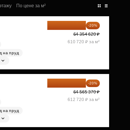
этажу
По цене за м²
51 483 696 ₽
-20%
64 354 620 ₽
610 720 ₽ за м²
д на пруд
51 652 296 ₽
-20%
64 565 370 ₽
612 720 ₽ за м²
д на пруд