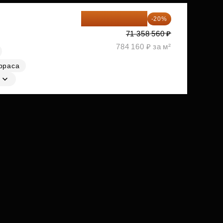
57 086 848 ₽
-20%
71 358 560 ₽
784 160 ₽ за м²
рраса