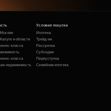
ость
Условия покупки
 Москве
Ипотека
Калуге и области
Трейд-ин
изнес-класса
Рассрочка
движимость
Субсидии
изнес-класса
Переуступка
кая недвижимость
Семейная ипотека
недвижимость
Военная ипотека
ртиру онлайн
Реквизиты
дки
Контакты
Документы