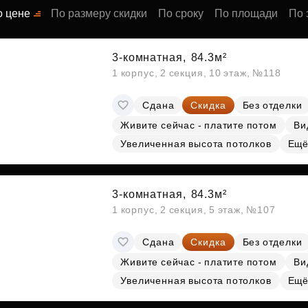
Субсидии
о цене
По размеру скидки
По сроку
По площади
По 
3-комнатная,
84.3м²
1 корпус, 2 секция, 10 этаж, №118
Сдана
Скидка
Без отделки
Живите сейчас - платите потом
Ви
Увеличенная высота потолков
Ещё
3-комнатная,
84.3м²
1 корпус, 2 секция, 5 этаж, №107
Сдана
Скидка
Без отделки
Живите сейчас - платите потом
Ви
Увеличенная высота потолков
Ещё