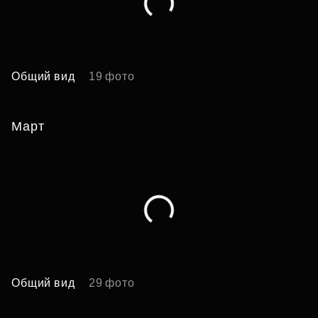
Общий вид
19 фото
А
Март
Общий вид
29 фото
А