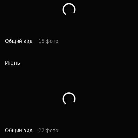
Общий вид
15 фото
А
Июнь
Общий вид
22 фото
А