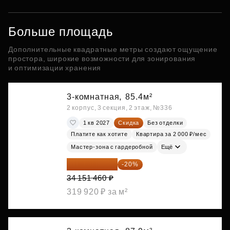
Больше площадь
Дополнительные квадратные метры создают ощущение
простора, широкие возможности для зонирования
и оптимизации хранения
3-комнатная,
85.4м²
2 корпус, 3 секция, 2 этаж, №336
1 кв 2027
Скидка
Без отделки
Платите как хотите
Квартира за 2 000 ₽/мес
Мастер-зона с гардеробной
Ещё
27 321 168 ₽
-20%
34 151 460 ₽
319 920 ₽ за м²