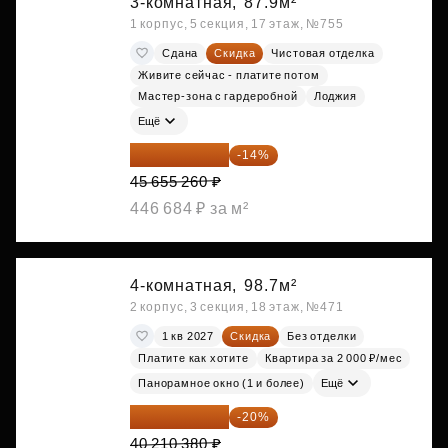
3-комнатная,
87.9м²
1 корпус, 5 секция, 17 этаж, №755
Сдана
Скидка
Чистовая отделка
Живите сейчас - платите потом
Мастер-зона с гардеробной
Лоджия
Ещё
39 263 524 ₽
-14%
45 655 260 ₽
446 684 ₽ за м²
4-комнатная,
98.7м²
2 корпус, 3 секция, 18 этаж, №471
1 кв 2027
Скидка
Без отделки
Платите как хотите
Квартира за 2 000 ₽/мес
Панорамное окно (1 и более)
Ещё
32 168 304 ₽
-20%
40 210 380 ₽