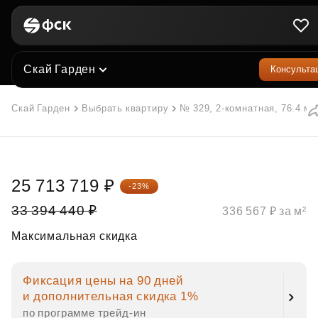
Скай Гарден
Консульта
Скай Гарден
Выбрать квартиру
№ 329, 2-комнатная, 76.4 м²
25 713 719 ₽
-23%
33 394 440 ₽
336 567 ₽ за м²
Максимальная скидка
Фиксация цены на 90 дней
и дополнительная скидка 1%
по программе трейд‑ин