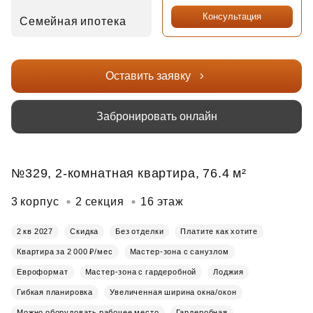
Консультация
Семейная ипотека
Оставить заявку
Забронировать онлайн
№329, 2-комнатная квартира, 76.4 м²
3 корпус
2 секция
16 этаж
2 кв 2027
Скидка
Без отделки
Платите как хотите
Квартира за 2 000 ₽/мес
Мастер-зона с санузлом
Евроформат
Мастер-зона с гардеробной
Лоджия
Гибкая планировка
Увеличенная ширина окна/окон
Можно оборудовать рабочее место
Гардеробная