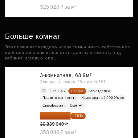
325 920 ₽ за м²
Больше комнат
Это позволяет каждому члену семьи иметь собственное
пространство или выделить отдельную комнату под
кабинет, игровую и пр.
3-комнатная,
68.9м²
2 корпус, 4 секция, 28 этаж, №697
1 кв 2027
Скидка
Без отделки
Платите как хотите
Квартира за 2 000 ₽/мес
Евроформат
Ещё
24 671 712 ₽
-20%
30 839 640 ₽
358 080 ₽ за м²