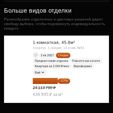
Больше видов отделки
Разнообразие отделочных и цветовых решений дарит
свободу выбора, чтобы подчеркнуть индивидуальность
каждого
1-комнатная,
45.8м²
3 корпус, 1 секция, 13 этаж, №91
2 кв 2027
Скидка
Предчистовая отделка
Платите как хотите
Квартира за 2 000 ₽/мес
Евроформат
Ещё
20 014 371 ₽
-17%
24 113 700 ₽
436 995 ₽ за м²