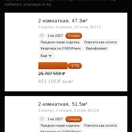
кабинет, игровую и пр.
2-комнатная,
47.3м²
3 корпус, 4 секция, 22 этаж, №712
2 кв 2027
Скидка
Предчистовая отделка
Платите как хотите
Квартира за 2 000 ₽/мес
Евроформат
Ещё
21 337 267 ₽
-17%
25 707 550 ₽
451 105 ₽ за м²
2-комнатная,
51.5м²
2 корпус, 2 секция, 2 этаж, №218
1 кв 2027
Скидка
Предчистовая отделка
Платите как хотите
Квартира за 2 000 ₽/мес