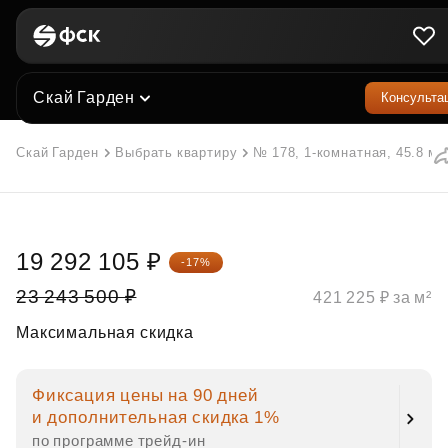
Скай Гарден
Консульта
Скай Гарден
Выбрать квартиру
№ 178, 1-комнатная, 45.8 м²
19 292 105 ₽
-17%
23 243 500 ₽
421 225 ₽ за м²
Максимальная скидка
Фиксация цены на 90 дней
и дополнительная скидка 1%
по программе трейд‑ин