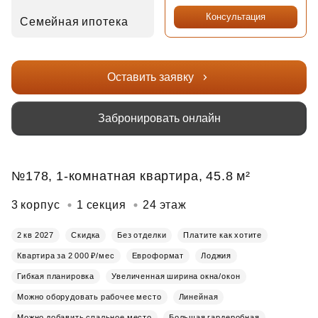
Консультация
Семейная ипотека
Оставить заявку
Забронировать онлайн
№178, 1-комнатная квартира, 45.8 м²
3 корпус
1 секция
24 этаж
2 кв 2027
Скидка
Без отделки
Платите как хотите
Квартира за 2 000 ₽/мес
Евроформат
Лоджия
Гибкая планировка
Увеличенная ширина окна/окон
Можно оборудовать рабочее место
Линейная
Можно добавить спальное место
Большая гардеробная