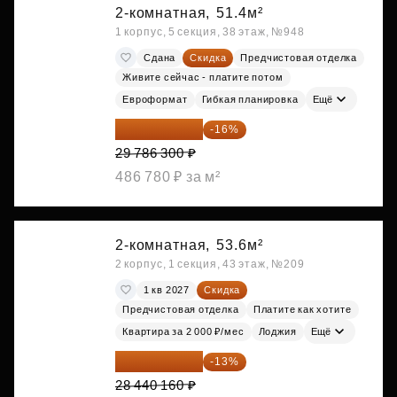
2-комнатная,
51.4м²
1 корпус, 5 секция, 38 этаж, №948
Сдана
Скидка
Предчистовая отделка
Живите сейчас - платите потом
Евроформат
Гибкая планировка
Ещё
25 020 492 ₽
-16%
29 786 300 ₽
486 780 ₽ за м²
2-комнатная,
53.6м²
2 корпус, 1 секция, 43 этаж, №209
1 кв 2027
Скидка
Предчистовая отделка
Платите как хотите
Квартира за 2 000 ₽/мес
Лоджия
Ещё
24 742 939 ₽
-13%
28 440 160 ₽