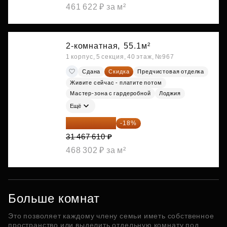
461 622 ₽ за м²
2-комнатная,
55.1м²
1 корпус, 5 секция, 40 этаж, №967
Сдана
Скидка
Предчистовая отделка
Живите сейчас - платите потом
Мастер-зона с гардеробной
Лоджия
Ещё
25 803 440 ₽
-18%
31 467 610 ₽
468 302 ₽ за м²
Больше комнат
Это позволяет каждому члену семьи иметь собственное
пространство или выделить отдельную комнату под