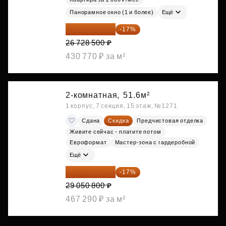
Панорамное окно (1 и более)
Ещё
22 184 655 ₽
-17%
26 728 500 ₽
430 770 ₽ за м²
2-комнатная,
51.6м²
1 корпус, 7 секция, 15 этаж, №1271
Сдана
Скидка
Предчистовая отделка
Живите сейчас - платите потом
Евроформат
Мастер-зона с гардеробной
Ещё
24 112 164 ₽
-17%
29 050 800 ₽
467 290 ₽ за м²