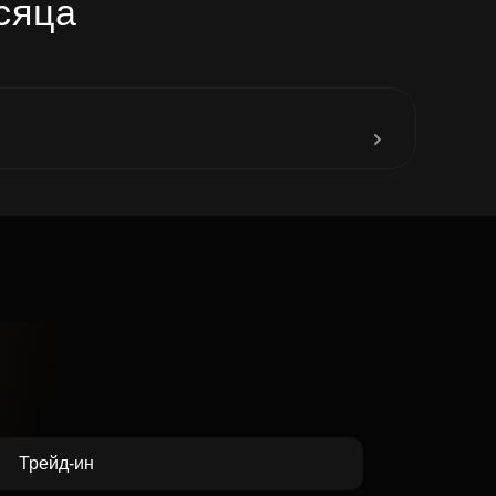
сяца
до 31
Трейд-ин