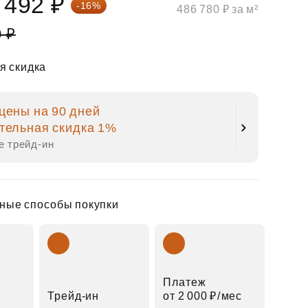
 492 ₽
-16%
486 780 ₽ за м²
0 ₽
я скидка
цены на 90 дней
тельная скидка 1%
е трейд‑ин
ные способы покупки
Платеж
Трейд‑ин
от 2 000 ₽⁠/⁠мес