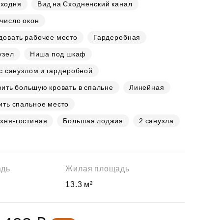
Сходня
Вид на Сходненский канал
число окон
довать рабочее место
Гардеробная
узел
Ниша под шкаф
с санузлом и гардеробной
ить большую кровать в спальне
Линейная
ить спальное место
хня-гостиная
Большая лоджия
2 санузла
адь
Жилая площадь
13.3 м²