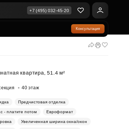
+7 (495) 032-45-20
Консультация
ичная недвижимость
еринский капитал
ите сейчас — платите
ка и продажа
ом
упка онлайн
Все акции
А
родная недвижимость
и скидки
натная квартира, 51.4 м²
рт в окружении природы
Все акции
секция
40 этаж
стиции в коммерцию
возможности для роста
идка
Предчистовая отделка
с - платите потом
Евроформат
осы и ответы
ровка
Увеличенная ширина окна/окон
ы на популярные вопросы