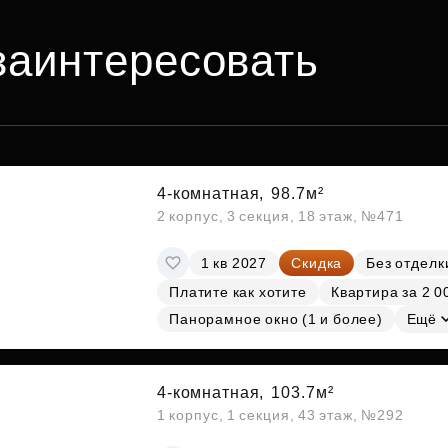
заинтересовать
4-комнатная,
98.7м²
2 корпус, 3 секция, 18 этаж, №471
1 кв 2027
Скидка
Без отделк
Платите как хотите
Квартира за 2 0
Панорамное окно (1 и более)
Ещё
4-комнатная,
103.7м²
1 корпус, 1 секция, 43 этаж, №292