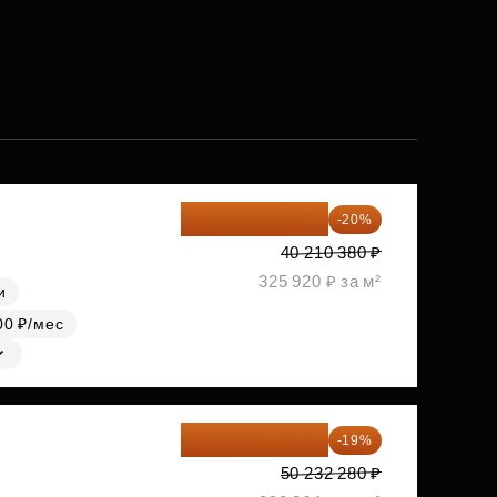
32 168 304 ₽
-20%
40 210 380 ₽
325 920 ₽ за м²
и
00 ₽/мес
40 688 147 ₽
-19%
50 232 280 ₽