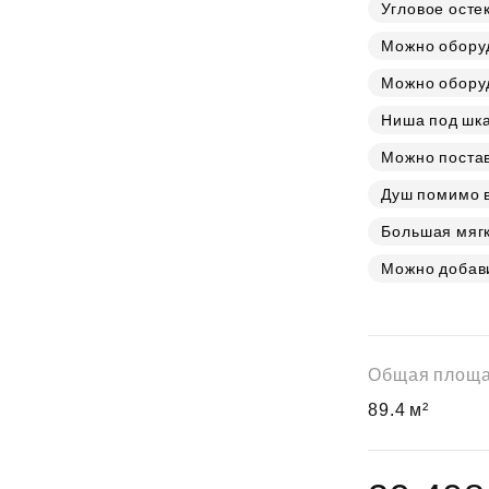
Субсидии
Угловое осте
Можно обору
Можно оборуд
Ниша под шк
Можно постав
Душ помимо 
Большая мягк
Можно добав
Общая площ
89.4 м²