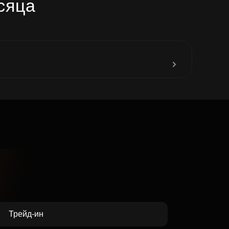
сяца
до 31
Трейд-ин