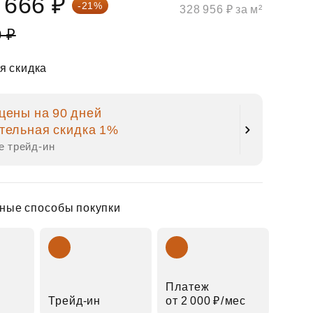
 666 ₽
-21%
328 956 ₽ за м²
0 ₽
я скидка
цены на 90 дней
тельная скидка 1%
е трейд‑ин
ные способы покупки
Платеж
Трейд‑ин
от 2 000 ₽⁠/⁠мес