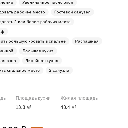
кление
Увеличенное число окон
довать рабочее место
Гостевой санузел
овать 2 или более рабочих места
аф
ить большую кровать в спальне
Распашная
ванной
Большая кухня
ая зона
Линейная кухня
ить спальное место
2 санузла
адь
Площадь кухни
Жилая площадь
13.3 м²
48.4 м²