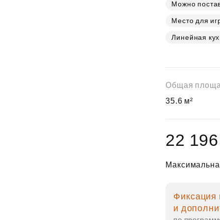
Субсидии
Можно постав
Место для иг
Линейная ку
Общая площ
35.6 м²
22 196
Максимальна
Фиксация 
и дополни
по программ