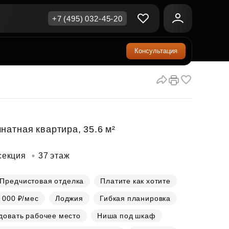
+7 (495) 032-45-20
Консультация
ичная недвижимость
еринский капитал
ите сейчас — платите
ка и продажа
ом
упка онлайн
Все акции
А
родная недвижимость
и скидки
натная квартира, 35.6 м²
рт в окружении природы
Все акции
секция
37 этаж
стиции в коммерцию
возможности для роста
Предчистовая отделка
Платите как хотите
 000 ₽/мес
Лоджия
Гибкая планировка
осы и ответы
довать рабочее место
Ниша под шкаф
ы на популярные вопросы