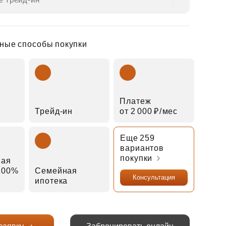
ные способы покупки
Платеж
Трейд‑ин
от 2 000 ₽⁠/⁠мес
Еще 259
вариантов
покупки
ная
 100%
Семейная
Консультация
ипотека