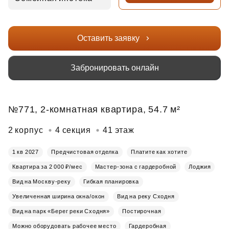
Оставить заявку
Забронировать онлайн
№771, 2-комнатная квартира, 54.7 м²
2 корпус
4 секция
41 этаж
1 кв 2027
Предчистовая отделка
Платите как хотите
Квартира за 2 000 ₽/мес
Мастер-зона с гардеробной
Лоджия
Вид на Москву-реку
Гибкая планировка
Увеличенная ширина окна/окон
Вид на реку Сходня
Вид на парк «Берег реки Сходня»
Постирочная
Можно оборудовать рабочее место
Гардеробная