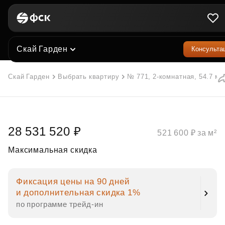
Скай Гарден
Консульта
Скай Гарден
Выбрать квартиру
№ 771, 2-комнатная, 54.7 м²
28 531 520 ₽
521 600 ₽ за м²
Максимальная скидка
Фиксация цены на 90 дней
и дополнительная скидка 1%
по программе трейд‑ин