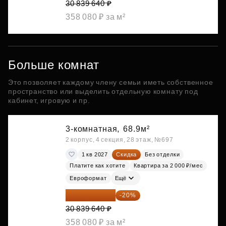
30 839 640 ₽
358 080 ₽ за м²
Больше комнат
Это позволяет каждому члену семьи иметь собственное
пространство или выделить отдельную комнату под
кабинет, игровую и пр.
3-комнатная,
68.9м²
2 корпус, 4 секция, 28 этаж, №697
1 кв 2027
Скидка
Без отделки
Платите как хотите
Квартира за 2 000 ₽/мес
Евроформат
Ещё
24 671 712 ₽
-20%
30 839 640 ₽
358 080 ₽ за м²