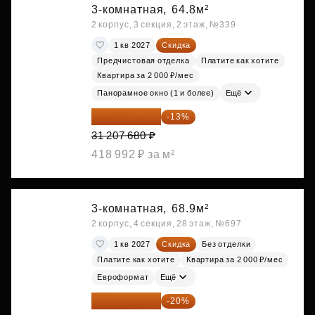
3-комнатная,
64.8м²
2 корпус, 3 секция, 2 этаж, №339
1 кв 2027
Скидка
Предчистовая отделка
Платите как хотите
Квартира за 2 000 ₽/мес
Панорамное окно (1 и более)
Ещё
27 150 682 ₽
-13%
31 207 680 ₽
418 992 ₽ за м²
3-комнатная,
68.9м²
2 корпус, 4 секция, 28 этаж, №697
1 кв 2027
Скидка
Без отделки
Платите как хотите
Квартира за 2 000 ₽/мес
Евроформат
Ещё
24 671 712 ₽
-20%