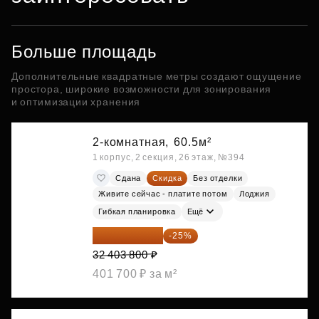
Больше площадь
Дополнительные квадратные метры создают ощущение
простора, широкие возможности для зонирования
и оптимизации хранения
2-комнатная,
60.5м²
1 корпус, 2 секция, 26 этаж, №394
Сдана
Скидка
Без отделки
Живите сейчас - платите потом
Лоджия
Гибкая планировка
Ещё
24 302 850 ₽
-25%
32 403 800 ₽
401 700 ₽ за м²